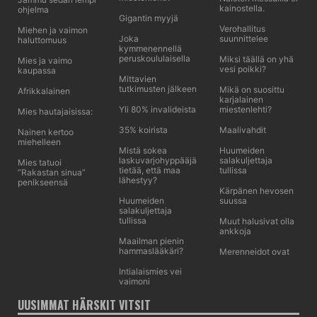
kainostella.
ohjelma
Gigantin myyjä
Verohallitus
Miehen ja vaimon
Joka
suunnittelee
haluttomuus
kymmenennellä
peruskoululaisella
Miksi täällä on yhä
Mies ja vaimo
vesi poikki?
kaupassa
Mittavien
tutkimusten jälkeen
Mikä on suosittu
Afrikkalainen
karjalainen
Yli 80% invalideista
miestenlehti?
Mies hautajaisissa:
35% koirista
Maalivahdit
Nainen kertoo
miehelleen
Mistä sokea
Huumeiden
laskuvarjohyppääjä
salakuljettaja
Mies tatuoi
tietää, että maa
tullissa
”Rakastan sinua”
lähestyy?
penikseensä
Kärpänen hevosen
Huumeiden
suussa
salakuljettaja
tullissa
Muut halusivat olla
ankkoja
Maailman pienin
hammaslääkäri?
Merenneidot ovat
Intialaismies vei
vaimoni
UUSIMMAT HÄRSKIT VITSIT