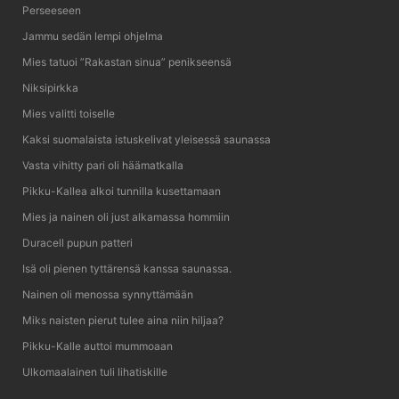
Perseeseen
Jammu sedän lempi ohjelma
Mies tatuoi ”Rakastan sinua” penikseensä
Niksipirkka
Mies valitti toiselle
Kaksi suomalaista istuskelivat yleisessä saunassa
Vasta vihitty pari oli häämatkalla
Pikku-Kallea alkoi tunnilla kusettamaan
Mies ja nainen oli just alkamassa hommiin
Duracell pupun patteri
Isä oli pienen tyttärensä kanssa saunassa.
Nainen oli menossa synnyttämään
Miks naisten pierut tulee aina niin hiljaa?
Pikku-Kalle auttoi mummoaan
Ulkomaalainen tuli lihatiskille