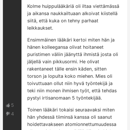
Kolme huippulääkäriä oli iltaa viettämässä
ja aikansa naukkailtuaan alkoivat kiistellä
siitä, että kuka on tehny parhaat
leikkaukset.
Ensimmäinen lääkäri kertoi miten hän ja
hänen kolleegansa olivat hoitaneet
puristimen väliin jäänyttä ihmistä josta oli
jäljellä vain pikkusormi. He olivat
rakentaneet tälle ensin käden, sitten
torson ja lopulta koko miehen. Mies oli
toivuttuaan ollut niin hyvä työntekijä ja
teki niin monen ihmisen työt, että tehdas
pystyi irtisanomaan 5 työntekijää.
5
Toinen lääkäri tokaisi seuraavaksi miten
4
hän yhdessä tiiminsä kanssa oli saanut
hoidettavakseen atomionnettumuudessa