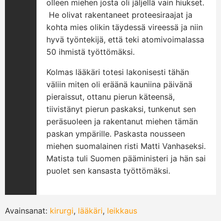
olleen miehen josta oli jäljellä vain hiukset.
He olivat rakentaneet proteesiraajat ja
kohta mies olikin täydessä vireessä ja niin
hyvä työntekijä, että teki atomivoimalassa
50 ihmistä työttömäksi.
Kolmas lääkäri totesi lakonisesti tähän
väliin miten oli eräänä kauniina päivänä
pieraissut, ottanu pierun käteensä,
tiivistänyt pierun paskaksi, tunkenut sen
peräsuoleen ja rakentanut miehen tämän
paskan ympärille. Paskasta nousseen
miehen suomalainen risti Matti Vanhaseksi.
Matista tuli Suomen pääministeri ja hän sai
puolet sen kansasta työttömäksi.
Avainsanat:
kirurgi
,
lääkäri
,
leikkaus