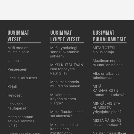
UUSIMMAT
UUSIMMAT
UUSIMMAT
VITSIT
LYHYET VITSIT
PUUJALKAVITSIT
Mitä eroa on
Mitä kynekologi
MITÄ TOTESI
mustalaisella
sano ruokatunnin
sirkusjohtaja
jälkeen?
latinaa
Maailman nopein
MIKSI KUTSUTAAN
muurari on nainen
isoa töppäystä
Perseeseen
Pauligilla?
Alko on alkanut
toimittamaan
Jeesus sai sukset
Maailman nopein
muurari on nainen
MITÄ
Kirjailija
KANNABIKSEN
Millainen on
kannattajat tekevät
Hevoset
köyhän miehen
Viagra?
MINKÄLAISISTA
Jäniksen
ALAISISTA
hautajaiset
Mistä ”kuukautiset”
yritysjohto pitää?
sai nimensä?
miten sanotaan
MISTÄ ÄÄNEKÄS
savoksi lammas
Mikä on suosittu
kissa tunnetaan?
juhlat
karjalainen
miestenlehti?
Naisten messuilla ei
Jammu sedän lempi