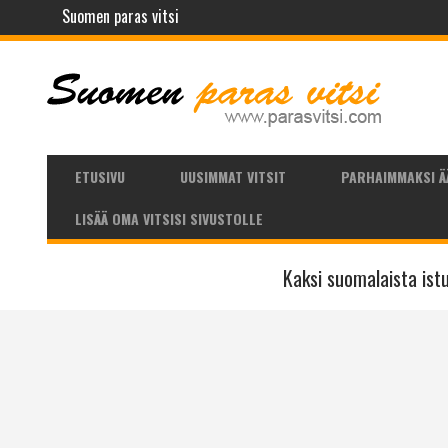
Suomen paras vitsi
ETUSIVU
UUSIMMAT VITSIT
PARHAIMMAKSI Ä
LISÄÄ OMA VITSISI SIVUSTOLLE
Kaksi suomalaista istu