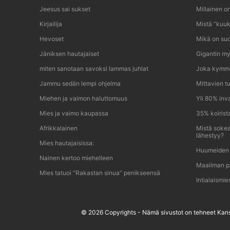
Jeesus sai sukset
Millainen o
Kirjailija
Mistä ”kuuk
Hevoset
Mikä on suo
Jäniksen hautajaiset
Gigantin my
miten sanotaan savoksi lammas juhlat
Joka kymme
Jammu sedän lempi ohjelma
Mittavien t
Miehen ja vaimon haluttomuus
Yli 80% inva
Mies ja vaimo kaupassa
35% koirist
Afrikkalainen
Mistä sokea
lähestyy?
Mies hautajaisissa:
Huumeiden s
Nainen kertoo miehelleen
Maailman p
Mies tatuoi ”Rakastan sinua” penikseensä
Intialaismie
© 2026 Copyrights - Nämä sivustot on tehneet Kans