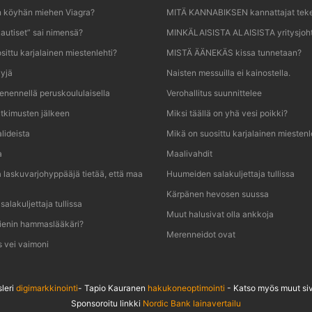
n köyhän miehen Viagra?
MITÄ KANNABIKSEN kannattajat tek
autiset” sai nimensä?
MINKÄLAISISTA ALAISISTA yritysjoht
sittu karjalainen miestenlehti?
MISTÄ ÄÄNEKÄS kissa tunnetaan?
yjä
Naisten messuilla ei kainostella.
nennellä peruskoululaisella
Verohallitus suunnittelee
utkimusten jälkeen
Miksi täällä on yhä vesi poikki?
lideista
Mikä on suosittu karjalainen miestenl
a
Maalivahdit
 laskuvarjohyppääjä tietää, että maa
Huumeiden salakuljettaja tullissa
Kärpänen hevosen suussa
alakuljettaja tullissa
Muut halusivat olla ankkoja
ienin hammaslääkäri?
Merenneidot ovat
s vei vaimoni
leri
digimarkkinointi
- Tapio Kauranen
hakukoneoptimointi
- Katso myös muut si
Sponsoroitu linkki
Nordic Bank lainavertailu