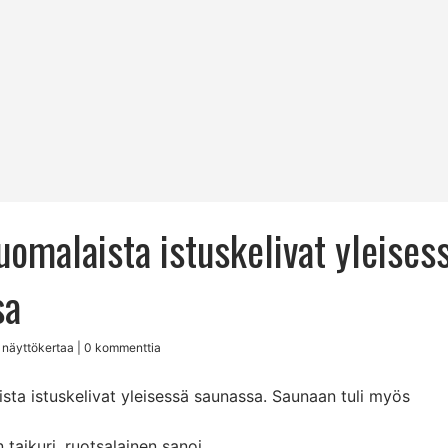
uomalaista istuskelivat yleises
sa
 näyttökertaa | 0 kommenttia
sta istuskelivat yleisessä saunassa. Saunaan tuli myös
 taikuri, ruotsalainen sanoi.