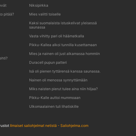
evät
Niksipirkka
o pitää?
Mies valitti toiselle
Kaksi suomalaista istuskelivat yleisessä
saunassa
Vasta vihitty pari oli häämatkalla
Pikku-Kallea alkoi tunnilla kusettamaan
Mies ja nainen oli just alkamassa hommiin
ehti?
Duracell pupun patteri
Isä oli pienen tyttärensä kanssa saunassa.
Nainen oli menossa synnyttämään
Miks naisten pierut tulee aina niin hiljaa?
Pikku-Kalle auttoi mummoaan
Ulkomaalainen tuli lihatiskille
vustot
Ilmaiset saliohjelmat netistä - Saliohjelma.com