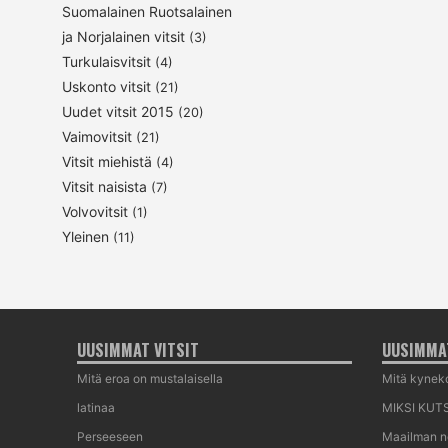
Suomalainen Ruotsalainen
ja Norjalainen vitsit
(3)
Turkulaisvitsit
(4)
Uskonto vitsit
(21)
Uudet vitsit 2015
(20)
Vaimovitsit
(21)
Vitsit miehistä
(4)
Vitsit naisista
(7)
Volvovitsit
(1)
Yleinen
(11)
UUSIMMAT VITSIT
UUSIMMAT
Mitä eroa on mustalaisella
Mitä kyneko
latinaa
MIKSI KUTS
Perseeseen
Maailman n