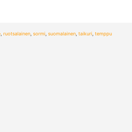
e
,
ruotsalainen
,
sormi
,
suomalainen
,
taikuri
,
temppu