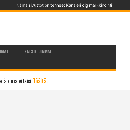
Nämä sivustot on tehneet
Kansleri digimarkkinointi
MMAT
KATSOTUIMMAT
hetä oma vitsisi
Täältä
.