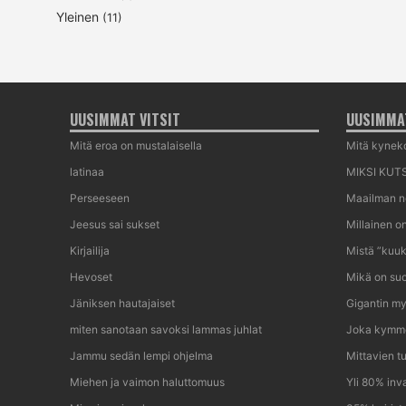
Yleinen
(11)
UUSIMMAT VITSIT
UUSIMMAT
Mitä eroa on mustalaisella
Mitä kyneko
latinaa
MIKSI KUTS
Perseeseen
Maailman n
Jeesus sai sukset
Millainen o
Kirjailija
Mistä ”kuuk
Hevoset
Mikä on suo
Jäniksen hautajaiset
Gigantin my
miten sanotaan savoksi lammas juhlat
Joka kymme
Jammu sedän lempi ohjelma
Mittavien t
Miehen ja vaimon haluttomuus
Yli 80% inva