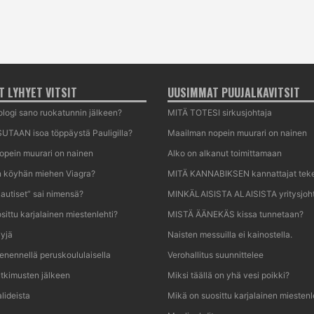
 LYHYET VITSIT
UUSIMMAT PUUJALKAVITSIT
logi sano ruokatunnin jälkeen?
MITÄ TOTESI sirkusjohtaja
UTAAN isoa töppäystä Pauligilla?
Maailman nopein muurari on nainen
opein muurari on nainen
Alko on alkanut toimittamaan
n köyhän miehen Viagra?
MITÄ KANNABIKSEN kannattajat tek
autiset” sai nimensä?
MINKÄLAISISTA ALAISISTA yritysjoht
sittu karjalainen miestenlehti?
MISTÄ ÄÄNEKÄS kissa tunnetaan?
yjä
Naisten messuilla ei kainostella.
nennellä peruskoululaisella
Verohallitus suunnittelee
utkimusten jälkeen
Miksi täällä on yhä vesi poikki?
lideista
Mikä on suosittu karjalainen miestenl