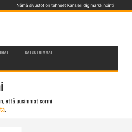
Nämä sivustot on tehneet
Kansleri digimarkkinointi
MMAT
KATSOTUIMMAT
i
niin, että uusimmat sormi
ltä
.