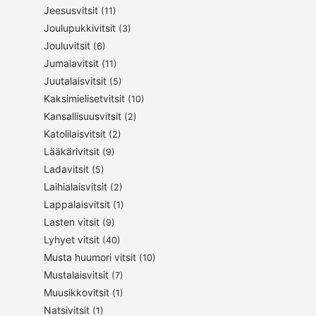
Jeesusvitsit
(11)
Joulupukkivitsit
(3)
Jouluvitsit
(6)
Jumalavitsit
(11)
Juutalaisvitsit
(5)
Kaksimielisetvitsit
(10)
Kansallisuusvitsit
(2)
Katolilaisvitsit
(2)
Lääkärivitsit
(9)
Ladavitsit
(5)
Laihialaisvitsit
(2)
Lappalaisvitsit
(1)
Lasten vitsit
(9)
Lyhyet vitsit
(40)
Musta huumori vitsit
(10)
Mustalaisvitsit
(7)
Muusikkovitsit
(1)
Natsivitsit
(1)