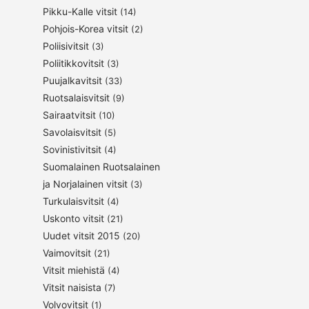
Pikku-Kalle vitsit
(14)
Pohjois-Korea vitsit
(2)
Poliisivitsit
(3)
Poliitikkovitsit
(3)
Puujalkavitsit
(33)
Ruotsalaisvitsit
(9)
Sairaatvitsit
(10)
Savolaisvitsit
(5)
Sovinistivitsit
(4)
Suomalainen Ruotsalainen
ja Norjalainen vitsit
(3)
Turkulaisvitsit
(4)
Uskonto vitsit
(21)
Uudet vitsit 2015
(20)
Vaimovitsit
(21)
Vitsit miehistä
(4)
Vitsit naisista
(7)
Volvovitsit
(1)