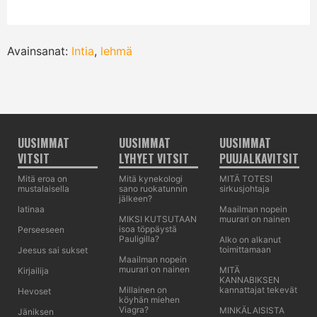
Avainsanat:
Intia
,
lehmä
UUSIMMAT
UUSIMMAT
UUSIMMAT
VITSIT
LYHYET VITSIT
PUUJALKAVITSIT
Mitä eroa on
Mitä kynekologi
MITÄ TOTESI
mustalaisella
sano ruokatunnin
sirkusjohtaja
jälkeen?
latinaa
Maailman nopein
MIKSI KUTSUTAAN
muurari on nainen
isoa töppäystä
Perseeseen
Pauligilla?
Alko on alkanut
toimittamaan
Jeesus sai sukset
Maailman nopein
muurari on nainen
MITÄ
Kirjailija
KANNABIKSEN
Millainen on
kannattajat tekevät
Hevoset
köyhän miehen
Viagra?
MINKÄLAISISTA
Jäniksen