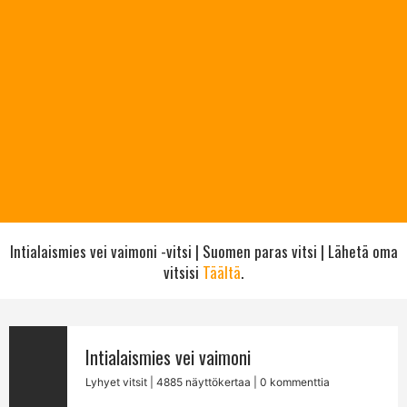
Intialaismies vei vaimoni -vitsi | Suomen paras vitsi | Lähetä oma
vitsisi
Täältä
.
Intialaismies vei vaimoni
Lyhyet vitsit
| 4885 näyttökertaa | 0 kommenttia