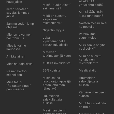
ALAISISTA
hautajaiset
Mistä ”kuukautiset”
yritysjohto pitää?
sai nimensä?
miten sanotaan
MISTÄ ÄÄNEKÄS
savoksi lammas
Mikä on suosittu
kissa tunnetaan?
juhlat
karjalainen
miestenlehti?
Naisten messuilla ei
Jammu sedän lempi
kainostella.
ohjelma
Gigantin myyjä
Verohallitus
Miehen ja vaimon
Joka
suunnittelee
haluttomuus
kymmenennellä
peruskoululaisella
Miksi täällä on yhä
Mies ja vaimo
vesi poikki?
kaupassa
Mittavien
tutkimusten jälkeen
Mikä on suosittu
Afrikkalainen
karjalainen
Yli 80% invalideista
miestenlehti?
Mies hautajaisissa:
35% koirista
Maalivahdit
Nainen kertoo
miehelleen
Mistä sokea
Huumeiden
laskuvarjohyppääjä
salakuljettaja
Mies tatuoi
tietää, että maa
tullissa
”Rakastan sinua”
lähestyy?
penikseensä
Kärpänen hevosen
Huumeiden
suussa
salakuljettaja
tullissa
Muut halusivat olla
ankkoja
Maailman pienin
hammaslääkäri?