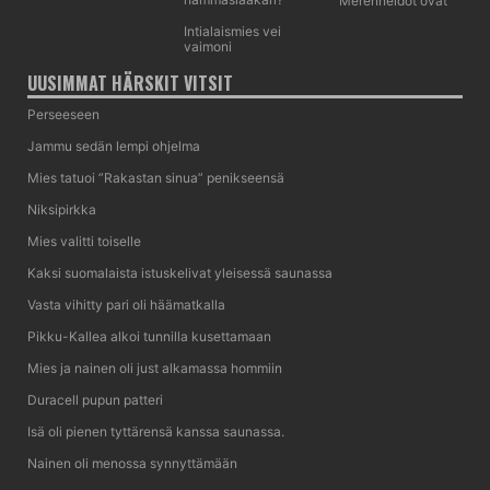
Merenneidot ovat
Intialaismies vei
vaimoni
UUSIMMAT HÄRSKIT VITSIT
Perseeseen
Jammu sedän lempi ohjelma
Mies tatuoi ”Rakastan sinua” penikseensä
Niksipirkka
Mies valitti toiselle
Kaksi suomalaista istuskelivat yleisessä saunassa
Vasta vihitty pari oli häämatkalla
Pikku-Kallea alkoi tunnilla kusettamaan
Mies ja nainen oli just alkamassa hommiin
Duracell pupun patteri
Isä oli pienen tyttärensä kanssa saunassa.
Nainen oli menossa synnyttämään