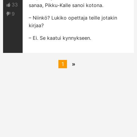
33
sanaa, Pikku-Kalle sanoi kotona.
9
– Niinkö? Lukiko opettaja teille jotakin
kirjaa?
– Ei. Se kaatui kynnykseen.
1
»