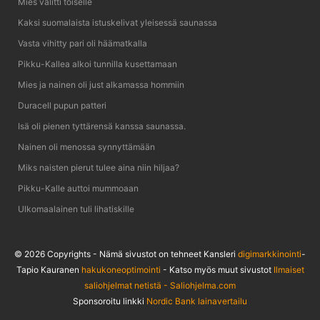
Mies valitti toiselle
Kaksi suomalaista istuskelivat yleisessä saunassa
Vasta vihitty pari oli häämatkalla
Pikku-Kallea alkoi tunnilla kusettamaan
Mies ja nainen oli just alkamassa hommiin
Duracell pupun patteri
Isä oli pienen tyttärensä kanssa saunassa.
Nainen oli menossa synnyttämään
Miks naisten pierut tulee aina niin hiljaa?
Pikku-Kalle auttoi mummoaan
Ulkomaalainen tuli lihatiskille
© 2026 Copyrights - Nämä sivustot on tehneet Kansleri
digimarkkinointi
-
Tapio Kauranen
hakukoneoptimointi
- Katso myös muut sivustot
Ilmaiset
saliohjelmat netistä - Saliohjelma.com
Sponsoroitu linkki
Nordic Bank lainavertailu