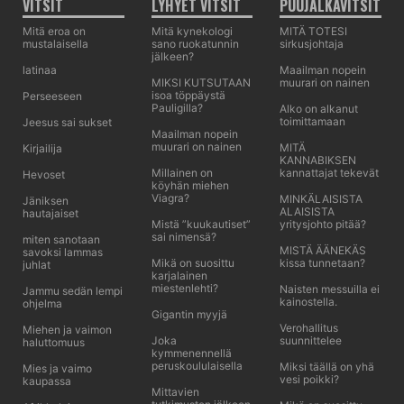
VITSIT
LYHYET VITSIT
PUUJALKAVITSIT
Mitä eroa on
Mitä kynekologi
MITÄ TOTESI
mustalaisella
sano ruokatunnin
sirkusjohtaja
jälkeen?
latinaa
Maailman nopein
MIKSI KUTSUTAAN
muurari on nainen
isoa töppäystä
Perseeseen
Pauligilla?
Alko on alkanut
toimittamaan
Jeesus sai sukset
Maailman nopein
muurari on nainen
MITÄ
Kirjailija
KANNABIKSEN
Millainen on
kannattajat tekevät
Hevoset
köyhän miehen
Viagra?
MINKÄLAISISTA
Jäniksen
ALAISISTA
hautajaiset
Mistä ”kuukautiset”
yritysjohto pitää?
sai nimensä?
miten sanotaan
MISTÄ ÄÄNEKÄS
savoksi lammas
Mikä on suosittu
kissa tunnetaan?
juhlat
karjalainen
miestenlehti?
Naisten messuilla ei
Jammu sedän lempi
kainostella.
ohjelma
Gigantin myyjä
Verohallitus
Miehen ja vaimon
Joka
suunnittelee
haluttomuus
kymmenennellä
peruskoululaisella
Miksi täällä on yhä
Mies ja vaimo
vesi poikki?
kaupassa
Mittavien