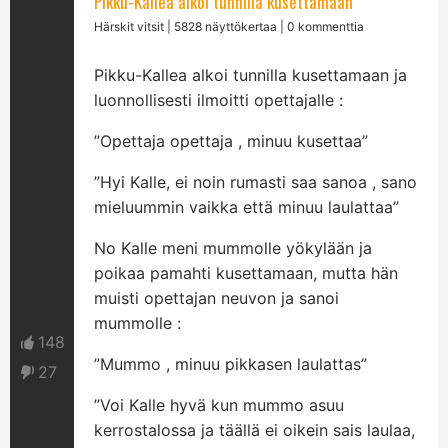
Pikku-Kallea alkoi tunnilla kusettamaan
Härskit vitsit
| 5828 näyttökertaa | 0 kommenttia
Pikku-Kallea alkoi tunnilla kusettamaan ja
luonnollisesti ilmoitti opettajalle :
”Opettaja opettaja , minuu kusettaa”
”Hyi Kalle, ei noin rumasti saa sanoa , sano
mieluummin vaikka että minuu laulattaa”
No Kalle meni mummolle yökylään ja
poikaa pamahti kusettamaan, mutta hän
muisti opettajan neuvon ja sanoi
mummolle :
148
”Mummo , minuu pikkasen laulattas”
27
”Voi Kalle hyvä kun mummo asuu
kerrostalossa ja täällä ei oikein sais laulaa,