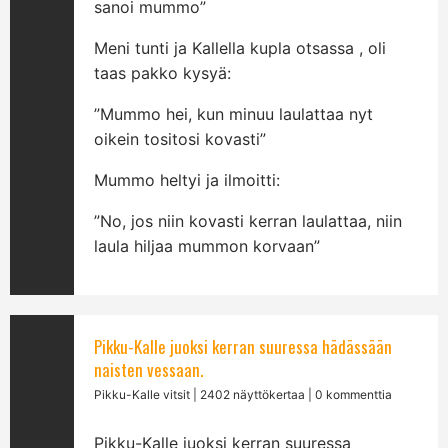
sanoi mummo”
Meni tunti ja Kallella kupla otsassa , oli
taas pakko kysyä:
”Mummo hei, kun minuu laulattaa nyt
oikein tositosi kovasti”
Mummo heltyi ja ilmoitti:
”No, jos niin kovasti kerran laulattaa, niin
laula hiljaa mummon korvaan”
Pikku-Kalle juoksi kerran suuressa hädässään
naisten vessaan.
Pikku-Kalle vitsit
| 2402 näyttökertaa | 0 kommenttia
Pikku-Kalle juoksi kerran suuressa