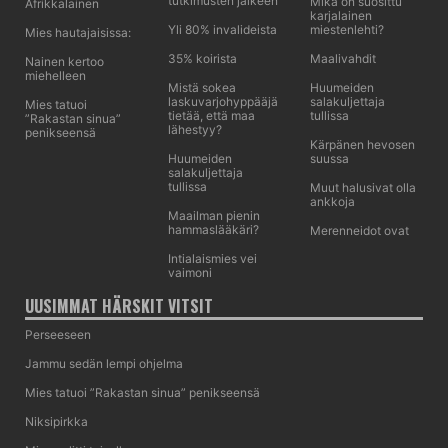
tutkimusten jälkeen
Mikä on suosittu
Afrikkalainen
karjalainen
Yli 80% invalideista
miestenlehti?
Mies hautajaisissa:
35% koirista
Maalivahdit
Nainen kertoo
miehelleen
Mistä sokea
Huumeiden
laskuvarjohyppääjä
salakuljettaja
Mies tatuoi
tietää, että maa
tullissa
”Rakastan sinua”
lähestyy?
penikseensä
Kärpänen hevosen
Huumeiden
suussa
salakuljettaja
tullissa
Muut halusivat olla
ankkoja
Maailman pienin
hammaslääkäri?
Merenneidot ovat
Intialaismies vei
vaimoni
UUSIMMAT HÄRSKIT VITSIT
Perseeseen
Jammu sedän lempi ohjelma
Mies tatuoi ”Rakastan sinua” penikseensä
Niksipirkka