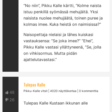
”No niin”, Pikku Kalle kärtti, ”Kolme naista
istuu penkillä syömässä mehujäitä. Yksi
naisista nuolee mehujäätä, toinen puree ja
kolmas imee. Kuka heistä on naimisissa?”
Naisopettaja nielaisi ja lähes kuiskasi
vastauksensa: ”Se joka imee?” ”Ehei”,
Pikku Kalle vastasi yllättyneenä, ”Se, jolla
on vihkisormus. Mutta pidän
ajattelutavastasi.”
Tulepas Kalle
Pikku-Kalle vitsit
| 4020 näyttökertaa | 0 kommenttia
48
26
Tulepas Kalle Kustaan ikkunan alle