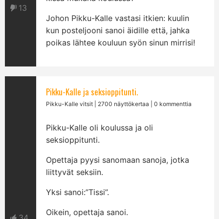
13
Johon Pikku-Kalle vastasi itkien: kuulin
kun posteljooni sanoi äidille että, jahka
poikas lähtee kouluun syön sinun mirrisi!
Pikku-Kalle ja seksioppitunti.
Pikku-Kalle vitsit
| 2700 näyttökertaa | 0 kommenttia
Pikku-Kalle oli koulussa ja oli
seksioppitunti.
Opettaja pyysi sanomaan sanoja, jotka
liittyvät seksiin.
Yksi sanoi:”Tissi”.
Oikein, opettaja sanoi.
34