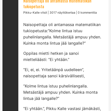
Naisopettaja oli antamassa matematiikan
tukiopetusta
Pikku-Kalle vitsit
| 3017 näyttökertaa | 0 kommenttia
Naisopettaja oli antamassa matematiikan
tukiopetusta:”Kolme lintua istuu
puhelinlangalla. Metsästäjä ampuu yhden.
Kuinka monta lintua jää langalle?”
Oppilas mietti hetken ja sanoi
mietteliäästi: ”Ei yhtään.”
”Ei, ei, ei. Yritetäänpä uudelleen”,
naisopettaja sanoi kärsivällisesti,
”Kolme lintua istuu puhelinlangalla.
Metsästäjä ampuu yhden. Kuinka monta
lintua jää langalle?”
”Ei yhtään.”, Pikku Kalle vastasi jämäkästi,