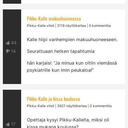
Pikku-Kalle makuuhuoneessa
Pikku-Kalle vitsit
| 2116 näyttökertaa | 0 kommenttia
Kalle hiipi vanhempien makuuhuoneeseen.
44
14
Seurattuaan hetken tapahtumia
hän karjaisi: ”Ja minua kun oltiin viemässä
psykiatrille kun imin peukaloa!”
Pikku-Kalle ja kissa koulussa
Pikku-Kalle vitsit
| 3627 näyttökertaa | 0 kommenttia
Opettaja kysyi Pikku-Kallelta, miksi oli
17
kissa mukana koulussa?