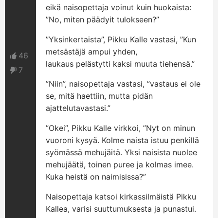
eikä naisopettaja voinut kuin huokaista:
”No, miten päädyit tulokseen?”
”Yksinkertaista”, Pikku Kalle vastasi, ”Kun
metsästäjä ampui yhden,
46
laukaus pelästytti kaksi muuta tiehensä.”
7
”Niin”, naisopettaja vastasi, ”vastaus ei ole
se, mitä haettiin, mutta pidän
ajattelutavastasi.”
”Okei”, Pikku Kalle virkkoi, ”Nyt on minun
vuoroni kysyä. Kolme naista istuu penkillä
syömässä mehujäitä. Yksi naisista nuolee
mehujäätä, toinen puree ja kolmas imee.
Kuka heistä on naimisissa?”
Naisopettaja katsoi kirkassilmäistä Pikku
Kallea, varisi suuttumuksesta ja punastui.