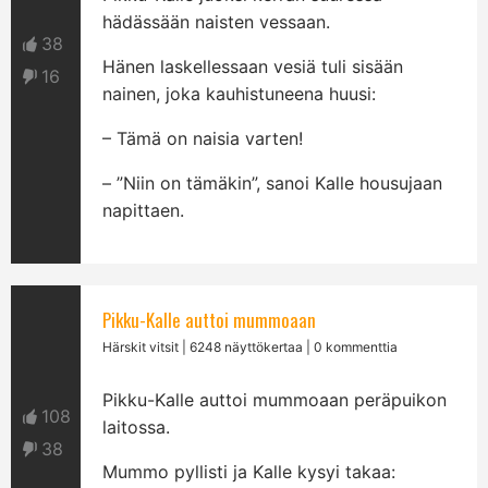
hädässään naisten vessaan.
38
Hänen laskellessaan vesiä tuli sisään
16
nainen, joka kauhistuneena huusi:
– Tämä on naisia varten!
– ”Niin on tämäkin”, sanoi Kalle housujaan
napittaen.
Pikku-Kalle auttoi mummoaan
Härskit vitsit
| 6248 näyttökertaa | 0 kommenttia
Pikku-Kalle auttoi mummoaan peräpuikon
108
laitossa.
38
Mummo pyllisti ja Kalle kysyi takaa: