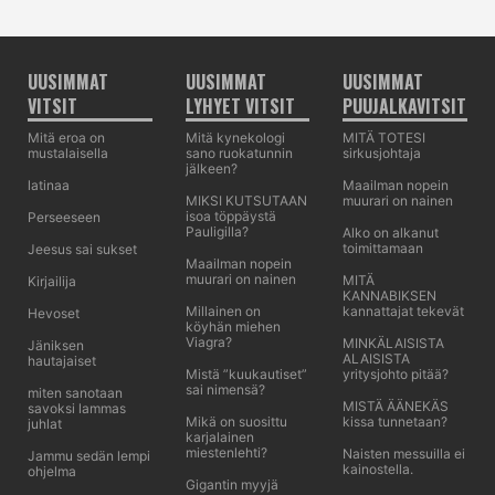
UUSIMMAT
UUSIMMAT
UUSIMMAT
VITSIT
LYHYET VITSIT
PUUJALKAVITSIT
Mitä eroa on
Mitä kynekologi
MITÄ TOTESI
mustalaisella
sano ruokatunnin
sirkusjohtaja
jälkeen?
latinaa
Maailman nopein
MIKSI KUTSUTAAN
muurari on nainen
isoa töppäystä
Perseeseen
Pauligilla?
Alko on alkanut
toimittamaan
Jeesus sai sukset
Maailman nopein
muurari on nainen
MITÄ
Kirjailija
KANNABIKSEN
Millainen on
kannattajat tekevät
Hevoset
köyhän miehen
Viagra?
MINKÄLAISISTA
Jäniksen
ALAISISTA
hautajaiset
Mistä ”kuukautiset”
yritysjohto pitää?
sai nimensä?
miten sanotaan
MISTÄ ÄÄNEKÄS
savoksi lammas
Mikä on suosittu
kissa tunnetaan?
juhlat
karjalainen
miestenlehti?
Naisten messuilla ei
Jammu sedän lempi
kainostella.
ohjelma
Gigantin myyjä