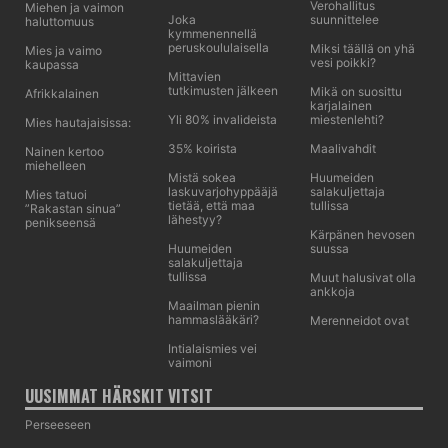
Verohallitus
Miehen ja vaimon
Joka
suunnittelee
haluttomuus
kymmenennellä
peruskoululaisella
Miksi täällä on yhä
Mies ja vaimo
vesi poikki?
kaupassa
Mittavien
tutkimusten jälkeen
Mikä on suosittu
Afrikkalainen
karjalainen
Yli 80% invalideista
miestenlehti?
Mies hautajaisissa:
35% koirista
Maalivahdit
Nainen kertoo
miehelleen
Mistä sokea
Huumeiden
laskuvarjohyppääjä
salakuljettaja
Mies tatuoi
tietää, että maa
tullissa
”Rakastan sinua”
lähestyy?
penikseensä
Kärpänen hevosen
Huumeiden
suussa
salakuljettaja
tullissa
Muut halusivat olla
ankkoja
Maailman pienin
hammaslääkäri?
Merenneidot ovat
Intialaismies vei
vaimoni
UUSIMMAT HÄRSKIT VITSIT
Perseeseen