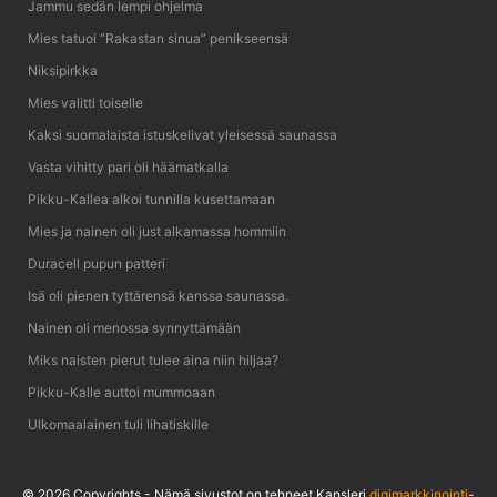
Jammu sedän lempi ohjelma
Mies tatuoi ”Rakastan sinua” penikseensä
Niksipirkka
Mies valitti toiselle
Kaksi suomalaista istuskelivat yleisessä saunassa
Vasta vihitty pari oli häämatkalla
Pikku-Kallea alkoi tunnilla kusettamaan
Mies ja nainen oli just alkamassa hommiin
Duracell pupun patteri
Isä oli pienen tyttärensä kanssa saunassa.
Nainen oli menossa synnyttämään
Miks naisten pierut tulee aina niin hiljaa?
Pikku-Kalle auttoi mummoaan
Ulkomaalainen tuli lihatiskille
© 2026 Copyrights - Nämä sivustot on tehneet Kansleri
digimarkkinointi
-