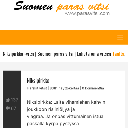
Niksipirkka -vitsi | Suomen paras vitsi | Lähetä oma vitsisi
Täältä
.
Niksipirkka
Härskit vitsit
| 8381 näyttökertaa | 0 kommenttia
137
Niksipirkka: Laita vihamiehen kahvin
67
joukkoon risiiniöljyä ja
viagraa. Ja onpas vittumainen istua
paskalla kyrpä pystyssä