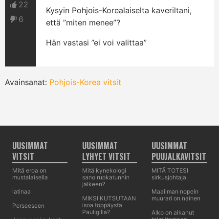
22
Kysyin Pohjois-Korealaiselta kaveriltani,
6
että ”miten menee”?
Hän vastasi ”ei voi valittaa”
Avainsanat:
Pohjois-Korea vitsit
UUSIMMAT
UUSIMMAT
UUSIMMAT
VITSIT
LYHYET VITSIT
PUUJALKAVITSIT
Mitä eroa on
Mitä kynekologi
MITÄ TOTESI
mustalaisella
sano ruokatunnin
sirkusjohtaja
jälkeen?
latinaa
Maailman nopein
MIKSI KUTSUTAAN
muurari on nainen
isoa töppäystä
Perseeseen
Pauligilla?
Alko on alkanut