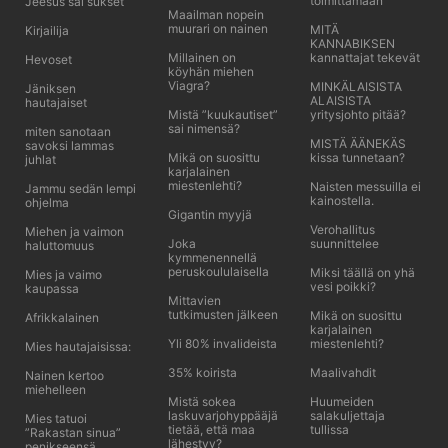
toimittamaan
Jeesus sai sukset
Maailman nopein
muurari on nainen
MITÄ
Kirjailija
KANNABIKSEN
Millainen on
kannattajat tekevät
Hevoset
köyhän miehen
Viagra?
MINKÄLAISISTA
Jäniksen
ALAISISTA
hautajaiset
Mistä ”kuukautiset”
yritysjohto pitää?
sai nimensä?
miten sanotaan
MISTÄ ÄÄNEKÄS
savoksi lammas
Mikä on suosittu
kissa tunnetaan?
juhlat
karjalainen
miestenlehti?
Naisten messuilla ei
Jammu sedän lempi
kainostella.
ohjelma
Gigantin myyjä
Verohallitus
Miehen ja vaimon
Joka
suunnittelee
haluttomuus
kymmenennellä
peruskoululaisella
Miksi täällä on yhä
Mies ja vaimo
vesi poikki?
kaupassa
Mittavien
tutkimusten jälkeen
Mikä on suosittu
Afrikkalainen
karjalainen
Yli 80% invalideista
miestenlehti?
Mies hautajaisissa:
35% koirista
Maalivahdit
Nainen kertoo
miehelleen
Mistä sokea
Huumeiden
laskuvarjohyppääjä
salakuljettaja
Mies tatuoi
tietää, että maa
tullissa
”Rakastan sinua”
lähestyy?
penikseensä