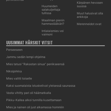
Kärpänen hevosen
Huumeiden
suussa
salakuljettaja
tullissa
Muut halusivat olla
ankkoja
Maailman pienin
hammaslääkäri?
Merenneidot ovat
Intialaismies vei
vaimoni
UUSIMMAT HÄRSKIT VITSIT
Perseeseen
Jammu sedän lempi ohjelma
Mies tatuoi ”Rakastan sinua” penikseensä
Niksipirkka
Mies valitti toiselle
Kaksi suomalaista istuskelivat yleisessä saunassa
Vasta vihitty pari oli häämatkalla
Pikku-Kallea alkoi tunnilla kusettamaan
Mies ja nainen oli just alkamassa hommiin