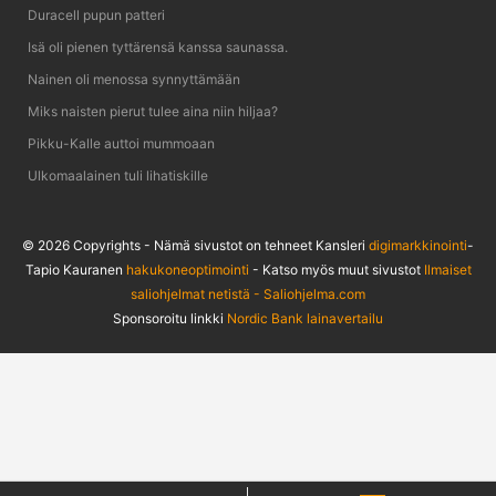
Duracell pupun patteri
Isä oli pienen tyttärensä kanssa saunassa.
Nainen oli menossa synnyttämään
Miks naisten pierut tulee aina niin hiljaa?
Pikku-Kalle auttoi mummoaan
Ulkomaalainen tuli lihatiskille
© 2026 Copyrights - Nämä sivustot on tehneet Kansleri
digimarkkinointi
-
Tapio Kauranen
hakukoneoptimointi
- Katso myös muut sivustot
Ilmaiset
saliohjelmat netistä - Saliohjelma.com
Sponsoroitu linkki
Nordic Bank lainavertailu