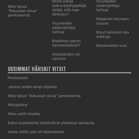
Mistä sokea
Huumeiden
laskuvarjohyppääjä
salakuljettaja
Mies tatuoi
tietää, että maa
tullissa
”Rakastan sinua”
lähestyy?
penikseensä
Kärpänen hevosen
Huumeiden
suussa
salakuljettaja
tullissa
Muut halusivat olla
ankkoja
Maailman pienin
hammaslääkäri?
Merenneidot ovat
Intialaismies vei
vaimoni
UUSIMMAT HÄRSKIT VITSIT
Perseeseen
Jammu sedän lempi ohjelma
Mies tatuoi ”Rakastan sinua” penikseensä
Niksipirkka
Mies valitti toiselle
Kaksi suomalaista istuskelivat yleisessä saunassa
Vasta vihitty pari oli häämatkalla