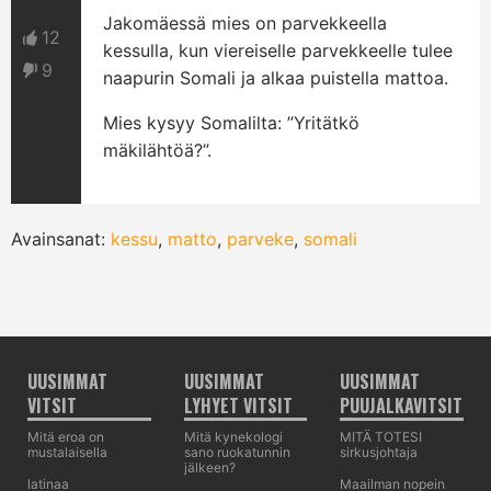
Jakomäessä mies on parvekkeella
12
kessulla, kun viereiselle parvekkeelle tulee
9
naapurin Somali ja alkaa puistella mattoa.
Mies kysyy Somalilta: ”Yritätkö
mäkilähtöä?”.
Avainsanat:
kessu
,
matto
,
parveke
,
somali
UUSIMMAT
UUSIMMAT
UUSIMMAT
VITSIT
LYHYET VITSIT
PUUJALKAVITSIT
Mitä eroa on
Mitä kynekologi
MITÄ TOTESI
mustalaisella
sano ruokatunnin
sirkusjohtaja
jälkeen?
latinaa
Maailman nopein