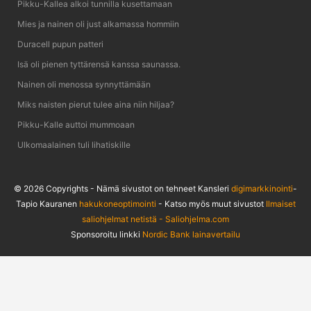
Pikku-Kallea alkoi tunnilla kusettamaan
Mies ja nainen oli just alkamassa hommiin
Duracell pupun patteri
Isä oli pienen tyttärensä kanssa saunassa.
Nainen oli menossa synnyttämään
Miks naisten pierut tulee aina niin hiljaa?
Pikku-Kalle auttoi mummoaan
Ulkomaalainen tuli lihatiskille
© 2026 Copyrights - Nämä sivustot on tehneet Kansleri
digimarkkinointi
-
Tapio Kauranen
hakukoneoptimointi
- Katso myös muut sivustot
Ilmaiset
saliohjelmat netistä - Saliohjelma.com
Sponsoroitu linkki
Nordic Bank lainavertailu