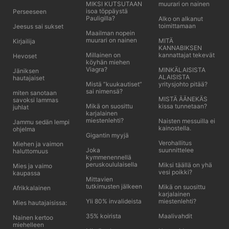
MIKSI KUTSUTAAN
muurari on nainen
isoa töppäystä
Perseeseen
Pauligilla?
Alko on alkanut
toimittamaan
Jeesus sai sukset
Maailman nopein
muurari on nainen
MITÄ
Kirjailija
KANNABIKSEN
Millainen on
kannattajat tekevät
Hevoset
köyhän miehen
Viagra?
MINKÄLAISISTA
Jäniksen
ALAISISTA
hautajaiset
Mistä ”kuukautiset”
yritysjohto pitää?
sai nimensä?
miten sanotaan
MISTÄ ÄÄNEKÄS
savoksi lammas
Mikä on suosittu
kissa tunnetaan?
juhlat
karjalainen
miestenlehti?
Naisten messuilla ei
Jammu sedän lempi
kainostella.
ohjelma
Gigantin myyjä
Verohallitus
Miehen ja vaimon
Joka
suunnittelee
haluttomuus
kymmenennellä
peruskoululaisella
Miksi täällä on yhä
Mies ja vaimo
vesi poikki?
kaupassa
Mittavien
tutkimusten jälkeen
Mikä on suosittu
Afrikkalainen
karjalainen
Yli 80% invalideista
miestenlehti?
Mies hautajaisissa:
35% koirista
Maalivahdit
Nainen kertoo
miehelleen