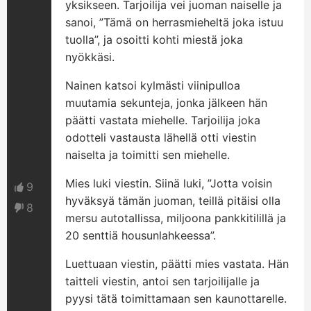
yksikseen. Tarjoilija vei juoman naiselle ja
sanoi, ”Tämä on herrasmieheltä joka istuu
tuolla”, ja osoitti kohti miestä joka
nyökkäsi.
Nainen katsoi kylmästi viinipulloa
muutamia sekunteja, jonka jälkeen hän
päätti vastata miehelle. Tarjoilija joka
odotteli vastausta lähellä otti viestin
naiselta ja toimitti sen miehelle.
Mies luki viestin. Siinä luki, ”Jotta voisin
9
hyväksyä tämän juoman, teillä pitäisi olla
8
mersu autotallissa, miljoona pankkitilillä ja
20 senttiä housunlahkeessa”.
Luettuaan viestin, päätti mies vastata. Hän
taitteli viestin, antoi sen tarjoilijalle ja
pyysi tätä toimittamaan sen kaunottarelle.