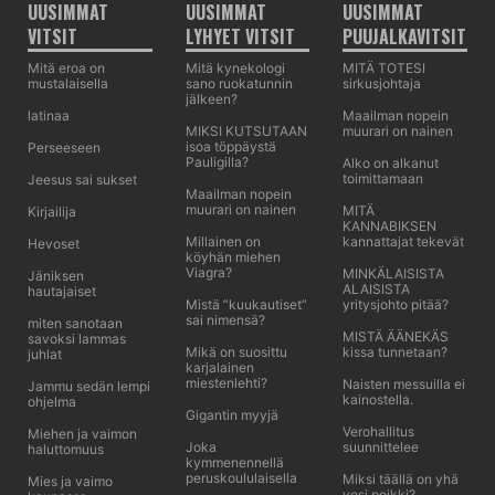
UUSIMMAT
UUSIMMAT
UUSIMMAT
VITSIT
LYHYET VITSIT
PUUJALKAVITSIT
Mitä eroa on
Mitä kynekologi
MITÄ TOTESI
mustalaisella
sano ruokatunnin
sirkusjohtaja
jälkeen?
latinaa
Maailman nopein
MIKSI KUTSUTAAN
muurari on nainen
isoa töppäystä
Perseeseen
Pauligilla?
Alko on alkanut
toimittamaan
Jeesus sai sukset
Maailman nopein
muurari on nainen
MITÄ
Kirjailija
KANNABIKSEN
Millainen on
kannattajat tekevät
Hevoset
köyhän miehen
Viagra?
MINKÄLAISISTA
Jäniksen
ALAISISTA
hautajaiset
Mistä ”kuukautiset”
yritysjohto pitää?
sai nimensä?
miten sanotaan
MISTÄ ÄÄNEKÄS
savoksi lammas
Mikä on suosittu
kissa tunnetaan?
juhlat
karjalainen
miestenlehti?
Naisten messuilla ei
Jammu sedän lempi
kainostella.
ohjelma
Gigantin myyjä
Verohallitus
Miehen ja vaimon
Joka
suunnittelee
haluttomuus
kymmenennellä
peruskoululaisella
Miksi täällä on yhä
Mies ja vaimo
vesi poikki?