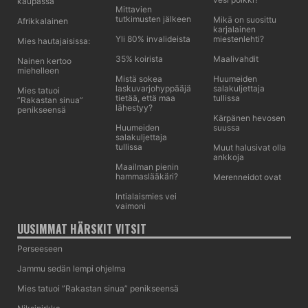
kaupassa
Mittavien
tutkimusten jälkeen
Mikä on suosittu
Afrikkalainen
karjalainen
Yli 80% invalideista
miestenlehti?
Mies hautajaisissa:
35% koirista
Maalivahdit
Nainen kertoo
miehelleen
Mistä sokea
Huumeiden
laskuvarjohyppääjä
salakuljettaja
Mies tatuoi
tietää, että maa
tullissa
”Rakastan sinua”
lähestyy?
penikseensä
Kärpänen hevosen
Huumeiden
suussa
salakuljettaja
tullissa
Muut halusivat olla
ankkoja
Maailman pienin
hammaslääkäri?
Merenneidot ovat
Intialaismies vei
vaimoni
UUSIMMAT HÄRSKIT VITSIT
Perseeseen
Jammu sedän lempi ohjelma
Mies tatuoi ”Rakastan sinua” penikseensä