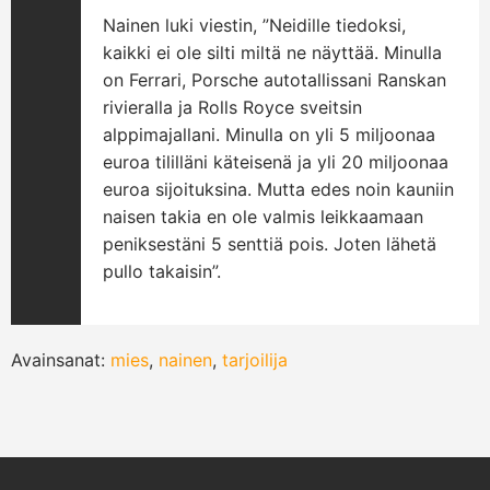
Nainen luki viestin, ”Neidille tiedoksi,
kaikki ei ole silti miltä ne näyttää. Minulla
on Ferrari, Porsche autotallissani Ranskan
rivieralla ja Rolls Royce sveitsin
alppimajallani. Minulla on yli 5 miljoonaa
euroa tililläni käteisenä ja yli 20 miljoonaa
euroa sijoituksina. Mutta edes noin kauniin
naisen takia en ole valmis leikkaamaan
peniksestäni 5 senttiä pois. Joten lähetä
pullo takaisin”.
Avainsanat:
mies
,
nainen
,
tarjoilija