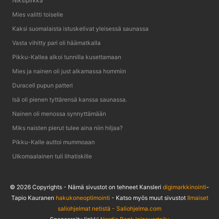
Niksipirkka
Mies valitti toiselle
Kaksi suomalaista istuskelivat yleisessä saunassa
Vasta vihitty pari oli häämatkalla
Pikku-Kallea alkoi tunnilla kusettamaan
Mies ja nainen oli just alkamassa hommiin
Duracell pupun patteri
Isä oli pienen tyttärensä kanssa saunassa.
Nainen oli menossa synnyttämään
Miks naisten pierut tulee aina niin hiljaa?
Pikku-Kalle auttoi mummoaan
Ulkomaalainen tuli lihatiskille
© 2026 Copyrights - Nämä sivustot on tehneet Kansleri
digimarkkinointi
-
Tapio Kauranen
hakukoneoptimointi
- Katso myös muut sivustot
Ilmaiset
saliohjelmat netistä - Saliohjelma.com