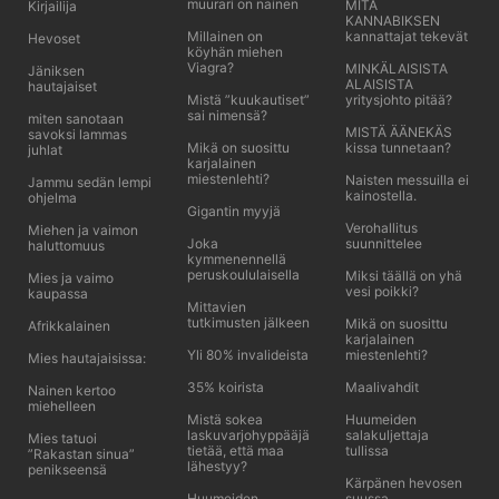
muurari on nainen
MITÄ
Kirjailija
KANNABIKSEN
Millainen on
kannattajat tekevät
Hevoset
köyhän miehen
Viagra?
MINKÄLAISISTA
Jäniksen
ALAISISTA
hautajaiset
Mistä ”kuukautiset”
yritysjohto pitää?
sai nimensä?
miten sanotaan
MISTÄ ÄÄNEKÄS
savoksi lammas
Mikä on suosittu
kissa tunnetaan?
juhlat
karjalainen
miestenlehti?
Naisten messuilla ei
Jammu sedän lempi
kainostella.
ohjelma
Gigantin myyjä
Verohallitus
Miehen ja vaimon
Joka
suunnittelee
haluttomuus
kymmenennellä
peruskoululaisella
Miksi täällä on yhä
Mies ja vaimo
vesi poikki?
kaupassa
Mittavien
tutkimusten jälkeen
Mikä on suosittu
Afrikkalainen
karjalainen
Yli 80% invalideista
miestenlehti?
Mies hautajaisissa:
35% koirista
Maalivahdit
Nainen kertoo
miehelleen
Mistä sokea
Huumeiden
laskuvarjohyppääjä
salakuljettaja
Mies tatuoi
tietää, että maa
tullissa
”Rakastan sinua”
lähestyy?
penikseensä
Kärpänen hevosen
Huumeiden
suussa