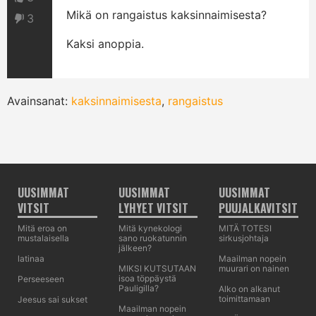
Mikä on rangaistus kaksinnaimisesta?
3
Kaksi anoppia.
Avainsanat:
kaksinnaimisesta
,
rangaistus
UUSIMMAT
UUSIMMAT
UUSIMMAT
VITSIT
LYHYET VITSIT
PUUJALKAVITSIT
Mitä eroa on
Mitä kynekologi
MITÄ TOTESI
mustalaisella
sano ruokatunnin
sirkusjohtaja
jälkeen?
latinaa
Maailman nopein
MIKSI KUTSUTAAN
muurari on nainen
isoa töppäystä
Perseeseen
Pauligilla?
Alko on alkanut
toimittamaan
Jeesus sai sukset
Maailman nopein