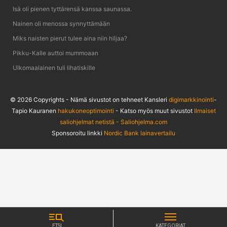
Isä oli pienen tyttärensä kanssa saunassa.
Nainen oli menossa synnyttämään
Miks naisten pierut tulee aina niin hiljaa?
Pikku-Kalle auttoi mummoaan
Ulkomaalainen tuli lihatiskille
© 2026 Copyrights - Nämä sivustot on tehneet Kansleri
digimarkkinointi
-
Tapio Kauranen
hakukoneoptimointi
- Katso myös muut sivustot
Ilmaiset
saliohjelmat netistä - Saliohjelma.com
Sponsoroitu linkki
Nordic Bank lainavertailu