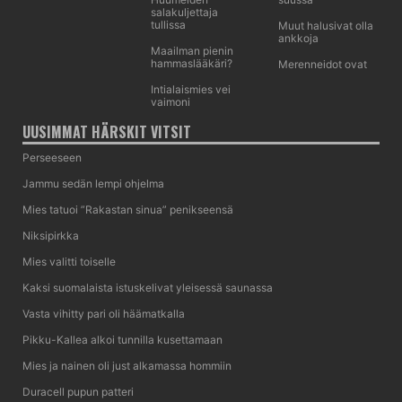
salakuljettaja
tullissa
Muut halusivat olla
ankkoja
Maailman pienin
hammaslääkäri?
Merenneidot ovat
Intialaismies vei
vaimoni
UUSIMMAT HÄRSKIT VITSIT
Perseeseen
Jammu sedän lempi ohjelma
Mies tatuoi ”Rakastan sinua” penikseensä
Niksipirkka
Mies valitti toiselle
Kaksi suomalaista istuskelivat yleisessä saunassa
Vasta vihitty pari oli häämatkalla
Pikku-Kallea alkoi tunnilla kusettamaan
Mies ja nainen oli just alkamassa hommiin
Duracell pupun patteri