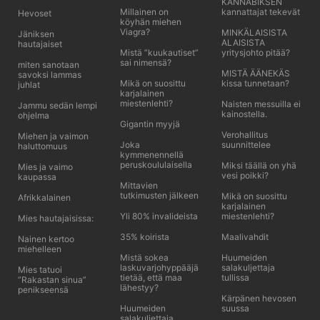
KANNABIKSEN
Millainen on
kannattajat tekevät
Hevoset
köyhän miehen
Viagra?
MINKÄLAISISTA
Jäniksen
ALAISISTA
hautajaiset
Mistä ”kuukautiset”
yritysjohto pitää?
sai nimensä?
miten sanotaan
MISTÄ ÄÄNEKÄS
savoksi lammas
Mikä on suosittu
kissa tunnetaan?
juhlat
karjalainen
miestenlehti?
Naisten messuilla ei
Jammu sedän lempi
kainostella.
ohjelma
Gigantin myyjä
Verohallitus
Miehen ja vaimon
Joka
suunnittelee
haluttomuus
kymmenennellä
peruskoululaisella
Miksi täällä on yhä
Mies ja vaimo
vesi poikki?
kaupassa
Mittavien
tutkimusten jälkeen
Mikä on suosittu
Afrikkalainen
karjalainen
Yli 80% invalideista
miestenlehti?
Mies hautajaisissa:
35% koirista
Maalivahdit
Nainen kertoo
miehelleen
Mistä sokea
Huumeiden
laskuvarjohyppääjä
salakuljettaja
Mies tatuoi
tietää, että maa
tullissa
”Rakastan sinua”
lähestyy?
penikseensä
Kärpänen hevosen
Huumeiden
suussa
salakuljettaja