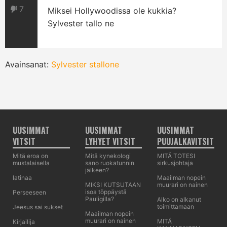
7
Miksei Hollywoodissa ole kukkia?
Sylvester tallo ne
Avainsanat:
Sylvester stallone
UUSIMMAT
UUSIMMAT
UUSIMMAT
VITSIT
LYHYET VITSIT
PUUJALKAVITSIT
Mitä eroa on
Mitä kynekologi
MITÄ TOTESI
mustalaisella
sano ruokatunnin
sirkusjohtaja
jälkeen?
latinaa
Maailman nopein
MIKSI KUTSUTAAN
muurari on nainen
isoa töppäystä
Perseeseen
Pauligilla?
Alko on alkanut
toimittamaan
Jeesus sai sukset
Maailman nopein
muurari on nainen
MITÄ
Kirjailija