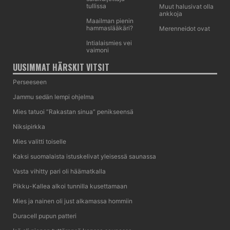
tullissa
Muut halusivat olla
ankkoja
Maailman pienin
hammaslääkäri?
Merenneidot ovat
Intialaismies vei
vaimoni
UUSIMMAT HÄRSKIT VITSIT
Perseeseen
Jammu sedän lempi ohjelma
Mies tatuoi ”Rakastan sinua” penikseensä
Niksipirkka
Mies valitti toiselle
Kaksi suomalaista istuskelivat yleisessä saunassa
Vasta vihitty pari oli häämatkalla
Pikku-Kallea alkoi tunnilla kusettamaan
Mies ja nainen oli just alkamassa hommiin
Duracell pupun patteri