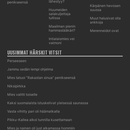
lähestyy?
penikseensä
Kärpänen hevosen
Huumeiden
suussa
salakuljettaja
tullissa
Muut halusivat olla
ankkoja
Maailman pienin
hammaslääkäri?
Merenneidot ovat
Intialaismies vei
vaimoni
UUSIMMAT HÄRSKIT VITSIT
Perseeseen
Jammu sedän lempi ohjelma
Mies tatuoi ”Rakastan sinua” penikseensä
Niksipirkka
Mies valitti toiselle
Kaksi suomalaista istuskelivat yleisessä saunassa
Vasta vihitty pari oli häämatkalla
Pikku-Kallea alkoi tunnilla kusettamaan
Mies ja nainen oli just alkamassa hommiin