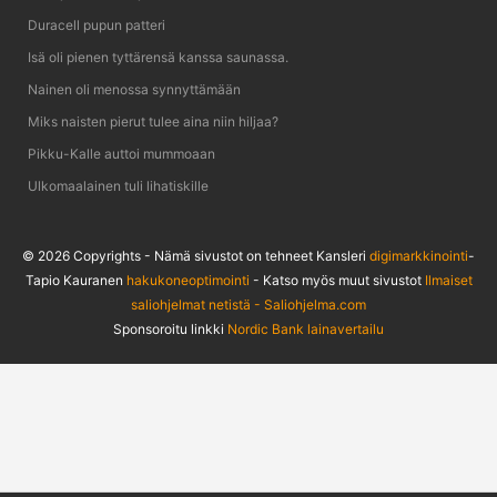
Duracell pupun patteri
Isä oli pienen tyttärensä kanssa saunassa.
Nainen oli menossa synnyttämään
Miks naisten pierut tulee aina niin hiljaa?
Pikku-Kalle auttoi mummoaan
Ulkomaalainen tuli lihatiskille
© 2026 Copyrights - Nämä sivustot on tehneet Kansleri
digimarkkinointi
-
Tapio Kauranen
hakukoneoptimointi
- Katso myös muut sivustot
Ilmaiset
saliohjelmat netistä - Saliohjelma.com
Sponsoroitu linkki
Nordic Bank lainavertailu