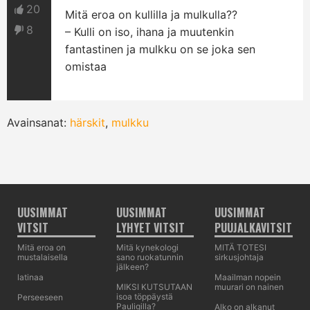
20
Mitä eroa on kullilla ja mulkulla??
8
– Kulli on iso, ihana ja muutenkin
fantastinen ja mulkku on se joka sen
omistaa
Avainsanat:
härskit
,
mulkku
UUSIMMAT
UUSIMMAT
UUSIMMAT
VITSIT
LYHYET VITSIT
PUUJALKAVITSIT
Mitä eroa on
Mitä kynekologi
MITÄ TOTESI
mustalaisella
sano ruokatunnin
sirkusjohtaja
jälkeen?
latinaa
Maailman nopein
MIKSI KUTSUTAAN
muurari on nainen
isoa töppäystä
Perseeseen
Pauligilla?
Alko on alkanut