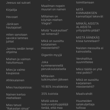
toimittamaan
Jeesus sai sukset
Maailman nopein
muurari on nainen
MITÄ
Kirjailija
KANNABIKSEN
Millainen on
kannattajat tekevät
Hevoset
köyhän miehen
Viagra?
MINKÄLAISISTA
Jäniksen
ALAISISTA
hautajaiset
Mistä ”kuukautiset”
yritysjohto pitää?
sai nimensä?
miten sanotaan
MISTÄ ÄÄNEKÄS
savoksi lammas
Mikä on suosittu
kissa tunnetaan?
juhlat
karjalainen
miestenlehti?
Naisten messuilla ei
Jammu sedän lempi
kainostella.
ohjelma
Gigantin myyjä
Verohallitus
Miehen ja vaimon
Joka
suunnittelee
haluttomuus
kymmenennellä
peruskoululaisella
Miksi täällä on yhä
Mies ja vaimo
vesi poikki?
kaupassa
Mittavien
tutkimusten jälkeen
Mikä on suosittu
Afrikkalainen
karjalainen
Yli 80% invalideista
miestenlehti?
Mies hautajaisissa:
35% koirista
Maalivahdit
Nainen kertoo
miehelleen
Mistä sokea
Huumeiden
laskuvarjohyppääjä
salakuljettaja
Mies tatuoi
tietää, että maa
tullissa
”Rakastan sinua”