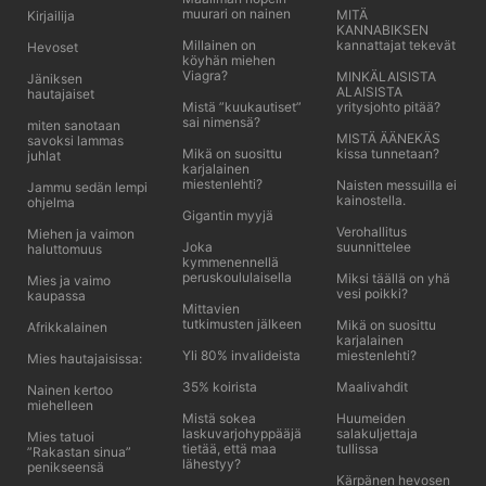
muurari on nainen
MITÄ
Kirjailija
KANNABIKSEN
Millainen on
kannattajat tekevät
Hevoset
köyhän miehen
Viagra?
MINKÄLAISISTA
Jäniksen
ALAISISTA
hautajaiset
Mistä ”kuukautiset”
yritysjohto pitää?
sai nimensä?
miten sanotaan
MISTÄ ÄÄNEKÄS
savoksi lammas
Mikä on suosittu
kissa tunnetaan?
juhlat
karjalainen
miestenlehti?
Naisten messuilla ei
Jammu sedän lempi
kainostella.
ohjelma
Gigantin myyjä
Verohallitus
Miehen ja vaimon
Joka
suunnittelee
haluttomuus
kymmenennellä
peruskoululaisella
Miksi täällä on yhä
Mies ja vaimo
vesi poikki?
kaupassa
Mittavien
tutkimusten jälkeen
Mikä on suosittu
Afrikkalainen
karjalainen
Yli 80% invalideista
miestenlehti?
Mies hautajaisissa:
35% koirista
Maalivahdit
Nainen kertoo
miehelleen
Mistä sokea
Huumeiden
laskuvarjohyppääjä
salakuljettaja
Mies tatuoi
tietää, että maa
tullissa
”Rakastan sinua”
lähestyy?
penikseensä
Kärpänen hevosen