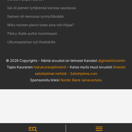
Isä oli pienen tyttärensä kanssa saunassa.
Nainen oli menossa synnyttämään
Miks naisten pierut tulee aina niin hiljaa?
Pikku-Kalle auttoi mummoaan
Ulkomaalainen tuli lihatiskille
© 2026 Copyrights - Nämä sivustot on tehneet Kansleri
digimarkkinointi
-
Tapio Kauranen
hakukoneoptimointi
- Katso myös muut sivustot
Ilmaiset
saliohjelmat netistä - Saliohjelma.com
Sponsoroitu linkki
Nordic Bank lainavertailu