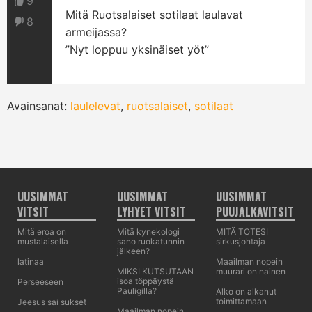
9
Mitä Ruotsalaiset sotilaat laulavat
8
armeijassa?
”Nyt loppuu yksinäiset yöt”
Avainsanat:
laulelevat
,
ruotsalaiset
,
sotilaat
UUSIMMAT
UUSIMMAT
UUSIMMAT
VITSIT
LYHYET VITSIT
PUUJALKAVITSIT
Mitä eroa on
Mitä kynekologi
MITÄ TOTESI
mustalaisella
sano ruokatunnin
sirkusjohtaja
jälkeen?
latinaa
Maailman nopein
MIKSI KUTSUTAAN
muurari on nainen
isoa töppäystä
Perseeseen
Pauligilla?
Alko on alkanut
toimittamaan
Jeesus sai sukset
Maailman nopein