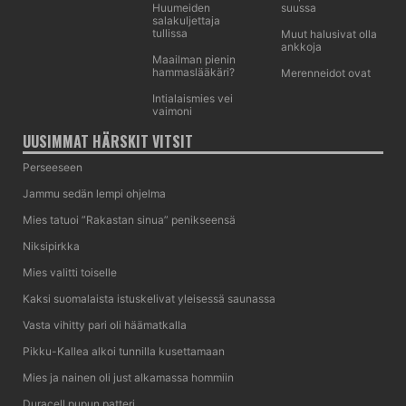
Huumeiden
suussa
salakuljettaja
tullissa
Muut halusivat olla
ankkoja
Maailman pienin
hammaslääkäri?
Merenneidot ovat
Intialaismies vei
vaimoni
UUSIMMAT HÄRSKIT VITSIT
Perseeseen
Jammu sedän lempi ohjelma
Mies tatuoi ”Rakastan sinua” penikseensä
Niksipirkka
Mies valitti toiselle
Kaksi suomalaista istuskelivat yleisessä saunassa
Vasta vihitty pari oli häämatkalla
Pikku-Kallea alkoi tunnilla kusettamaan
Mies ja nainen oli just alkamassa hommiin
Duracell pupun patteri