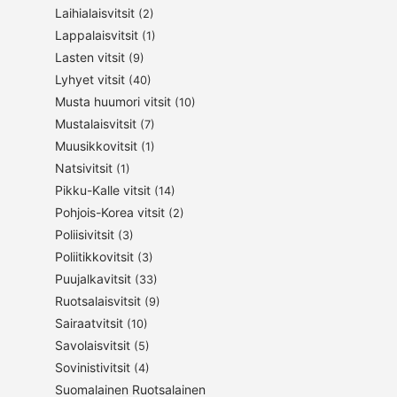
Laihialaisvitsit
(2)
Lappalaisvitsit
(1)
Lasten vitsit
(9)
Lyhyet vitsit
(40)
Musta huumori vitsit
(10)
Mustalaisvitsit
(7)
Muusikkovitsit
(1)
Natsivitsit
(1)
Pikku-Kalle vitsit
(14)
Pohjois-Korea vitsit
(2)
Poliisivitsit
(3)
Poliitikkovitsit
(3)
Puujalkavitsit
(33)
Ruotsalaisvitsit
(9)
Sairaatvitsit
(10)
Savolaisvitsit
(5)
Sovinistivitsit
(4)
Suomalainen Ruotsalainen