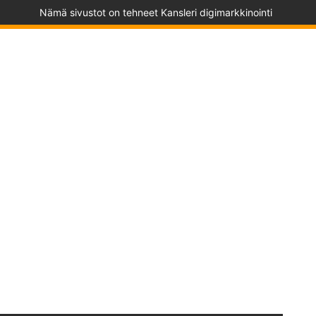
Nämä sivustot on tehneet
Kansleri digimarkkinointi