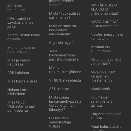
köyhän miehen
Viagra?
MINKÄLAISISTA
Jäniksen
ALAISISTA
hautajaiset
Mistä ”kuukautiset”
yritysjohto pitää?
sai nimensä?
miten sanotaan
MISTÄ ÄÄNEKÄS
savoksi lammas
Mikä on suosittu
kissa tunnetaan?
juhlat
karjalainen
miestenlehti?
Naisten messuilla ei
Jammu sedän lempi
kainostella.
ohjelma
Gigantin myyjä
Verohallitus
Miehen ja vaimon
Joka
suunnittelee
haluttomuus
kymmenennellä
peruskoululaisella
Miksi täällä on yhä
Mies ja vaimo
vesi poikki?
kaupassa
Mittavien
tutkimusten jälkeen
Mikä on suosittu
Afrikkalainen
karjalainen
Yli 80% invalideista
miestenlehti?
Mies hautajaisissa:
35% koirista
Maalivahdit
Nainen kertoo
miehelleen
Mistä sokea
Huumeiden
laskuvarjohyppääjä
salakuljettaja
Mies tatuoi
tietää, että maa
tullissa
”Rakastan sinua”
lähestyy?
penikseensä
Kärpänen hevosen
Huumeiden
suussa
salakuljettaja
tullissa
Muut halusivat olla
ankkoja