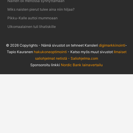
Nainen oli menossa synnyttämään
Miks naisten pierut tulee aina niin hiljaa?
Pikku-Kalle auttoi mummoaan
Ulkomaalainen tuli lihatiskille
© 2026 Copyrights - Nämä sivustot on tehneet Kansleri
digimarkkinointi
-
Tapio Kauranen
hakukoneoptimointi
- Katso myös muut sivustot
Ilmaiset
saliohjelmat netistä - Saliohjelma.com
Sponsoroitu linkki
Nordic Bank lainavertailu