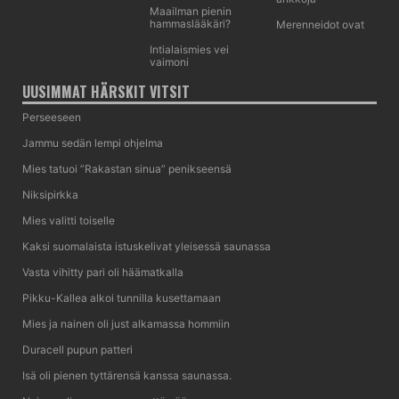
Maailman pienin
hammaslääkäri?
Merenneidot ovat
Intialaismies vei
vaimoni
UUSIMMAT HÄRSKIT VITSIT
Perseeseen
Jammu sedän lempi ohjelma
Mies tatuoi ”Rakastan sinua” penikseensä
Niksipirkka
Mies valitti toiselle
Kaksi suomalaista istuskelivat yleisessä saunassa
Vasta vihitty pari oli häämatkalla
Pikku-Kallea alkoi tunnilla kusettamaan
Mies ja nainen oli just alkamassa hommiin
Duracell pupun patteri
Isä oli pienen tyttärensä kanssa saunassa.