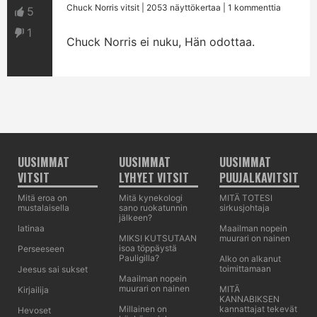
Chuck Norris vitsit
| 2053 näyttökertaa | 1 kommenttia
5
1
Chuck Norris ei nuku, Hän odottaa.
UUSIMMAT
UUSIMMAT
UUSIMMAT
VITSIT
LYHYET VITSIT
PUUJALKAVITSIT
Mitä eroa on
Mitä kynekologi
MITÄ TOTESI
mustalaisella
sano ruokatunnin
sirkusjohtaja
jälkeen?
latinaa
Maailman nopein
MIKSI KUTSUTAAN
muurari on nainen
isoa töppäystä
Perseeseen
Pauligilla?
Alko on alkanut
toimittamaan
Jeesus sai sukset
Maailman nopein
muurari on nainen
MITÄ
Kirjailija
KANNABIKSEN
Millainen on
kannattajat tekevät
Hevoset