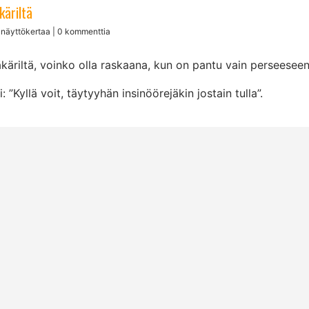
käriltä
 näyttökertaa | 0 kommenttia
äkäriltä, voinko olla raskaana, kun on pantu vain perseesee
: ”Kyllä voit, täytyyhän insinöörejäkin jostain tulla”.