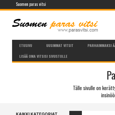
Suomen paras vitsi
ETUSIVU
UUSIMMAT VITSIT
PARHAIMMAKSI Ä
LISÄÄ OMA VITSISI SIVUSTOLLE
Pa
Tälle sivulle on kerät
insinöö
KAIKKI KATEGORIAT