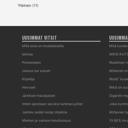
Yleinen
(11)
UUSIMMAT VITSIT
UUSIMMAT
Mitä eroa on mustalaisella
Mitä kyneko
latinaa
MIKSI KUTS
Perseeseen
Maailman n
Jeesus sai sukset
Millainen o
Kirjailija
Mistä ”kuuk
Hevoset
Mikä on suo
Jäniksen hautajaiset
Gigantin my
miten sanotaan savoksi lammas juhlat
Joka kymme
Jammu sedän lempi ohjelma
Mittavien t
Miehen ja vaimon haluttomuus
Yli 80% inva