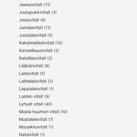
Jeesusvitsit
(11)
Joulupukkivitsit
(3)
Jouluvitsit
(6)
Jumalavitsit
(11)
Juutalaisvitsit
(5)
Kaksimielisetvitsit
(10)
Kansallisuusvitsit
(2)
Katolilaisvitsit
(2)
Lääkärivitsit
(9)
Ladavitsit
(5)
Laihialaisvitsit
(2)
Lappalaisvitsit
(1)
Lasten vitsit
(9)
Lyhyet vitsit
(40)
Musta huumori vitsit
(10)
Mustalaisvitsit
(7)
Muusikkovitsit
(1)
Natsivitsit
(1)