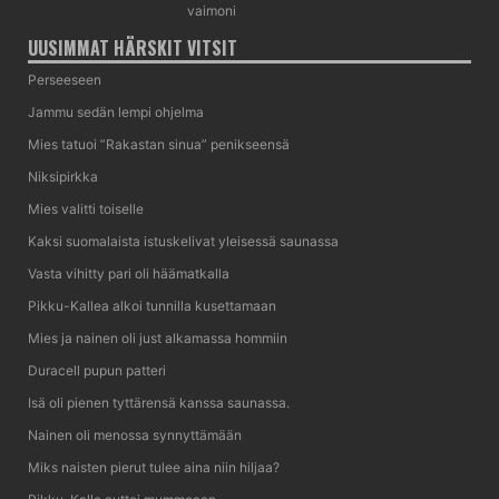
vaimoni
UUSIMMAT HÄRSKIT VITSIT
Perseeseen
Jammu sedän lempi ohjelma
Mies tatuoi ”Rakastan sinua” penikseensä
Niksipirkka
Mies valitti toiselle
Kaksi suomalaista istuskelivat yleisessä saunassa
Vasta vihitty pari oli häämatkalla
Pikku-Kallea alkoi tunnilla kusettamaan
Mies ja nainen oli just alkamassa hommiin
Duracell pupun patteri
Isä oli pienen tyttärensä kanssa saunassa.
Nainen oli menossa synnyttämään
Miks naisten pierut tulee aina niin hiljaa?