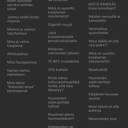
miten sanotaan
MISTÄ ÄÄNEKÄS
savoksi lammas
Mikä on suosittu
kissa tunnetaan?
juhlat
karjalainen
miestenlehti?
Naisten messuilla ei
Jammu sedän lempi
kainostella.
ohjelma
Gigantin myyjä
Verohallitus
Miehen ja vaimon
Joka
suunnittelee
haluttomuus
kymmenennellä
peruskoululaisella
Miksi täällä on yhä
Mies ja vaimo
vesi poikki?
kaupassa
Mittavien
tutkimusten jälkeen
Mikä on suosittu
Afrikkalainen
karjalainen
Yli 80% invalideista
miestenlehti?
Mies hautajaisissa:
35% koirista
Maalivahdit
Nainen kertoo
miehelleen
Mistä sokea
Huumeiden
laskuvarjohyppääjä
salakuljettaja
Mies tatuoi
tietää, että maa
tullissa
”Rakastan sinua”
lähestyy?
penikseensä
Kärpänen hevosen
Huumeiden
suussa
salakuljettaja
tullissa
Muut halusivat olla
ankkoja
Maailman pienin
hammaslääkäri?
Merenneidot ovat
Intialaismies vei