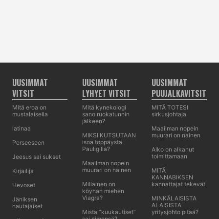
UUSIMMAT
UUSIMMAT
UUSIMMAT
VITSIT
LYHYET VITSIT
PUUJALKAVITSIT
Mitä eroa on
Mitä kynekologi
MITÄ TOTESI
mustalaisella
sano ruokatunnin
sirkusjohtaja
jälkeen?
latinaa
Maailman nopein
MIKSI KUTSUTAAN
muurari on nainen
isoa töppäystä
Perseeseen
Pauligilla?
Alko on alkanut
toimittamaan
Jeesus sai sukset
Maailman nopein
muurari on nainen
MITÄ
Kirjailija
KANNABIKSEN
Millainen on
kannattajat tekevät
Hevoset
köyhän miehen
Viagra?
MINKÄLAISISTA
Jäniksen
ALAISISTA
hautajaiset
Mistä ”kuukautiset”
yritysjohto pitää?
sai nimensä?