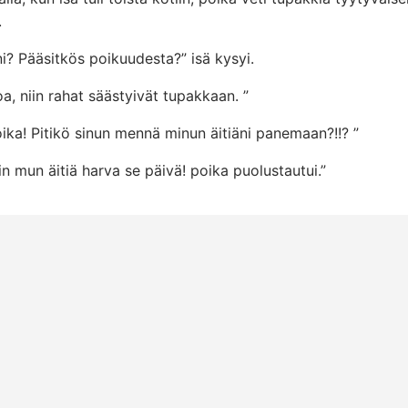
.
? Pääsitkös poikuudesta?” isä kysyi.
, niin rahat säästyivät tupakkaan. ”
oika! Pitikö sinun mennä minun äitiäni panemaan?!!? ”
n mun äitiä harva se päivä! poika puolustautui.”