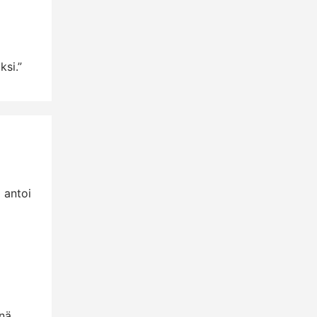
ksi.”
ä antoi
enä