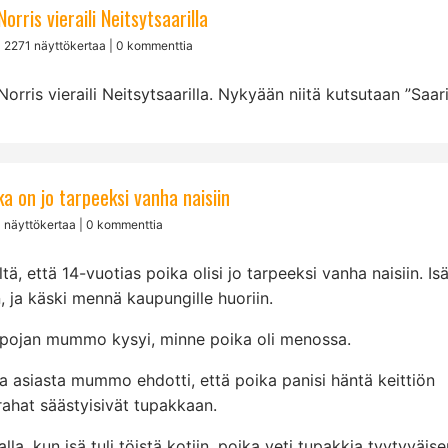
rris vieraili Neitsytsaarilla
| 2271 näyttökertaa | 0 kommenttia
orris vieraili Neitsytsaarilla. Nykyään niitä kutsutaan ”Saari
ka on jo tarpeeksi vanha naisiin
 näyttökertaa | 0 kommenttia
eltä, että 14-vuotias poika olisi jo tarpeeksi vanha naisiin. Is
, ja käski mennä kaupungille huoriin.
 pojan mummo kysyi, minne poika oli menossa.
a asiasta mummo ehdotti, että poika panisi häntä keittiön
 rahat säästyisivät tupakkaan.
llalla, kun isä tuli töistä kotiin, poika veti tupakkia tyytyväis