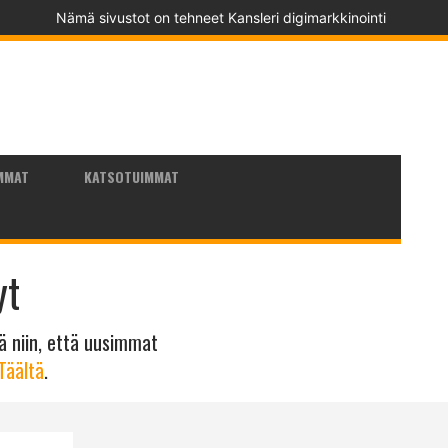
Nämä sivustot on tehneet
Kansleri digimarkkinointi
MMAT
KATSOTUIMMAT
yt
nä niin, että uusimmat
Täältä
.