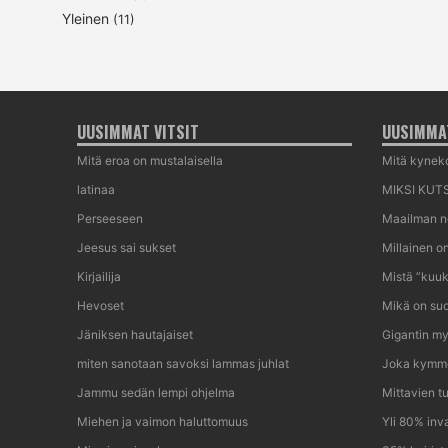
Yleinen
(11)
UUSIMMAT VITSIT
UUSIMMAT
Mitä eroa on mustalaisella
Mitä kyneko
latinaa
MIKSI KUTS
Perseeseen
Maailman n
Jeesus sai sukset
Millainen o
Kirjailija
Mistä ”kuuk
Hevoset
Mikä on suo
Jäniksen hautajaiset
Gigantin my
miten sanotaan savoksi lammas juhlat
Joka kymme
Jammu sedän lempi ohjelma
Mittavien t
Miehen ja vaimon haluttomuus
Yli 80% inva