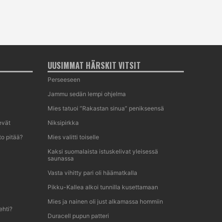
UUSIMMAT HÄRSKIT VITSIT
Perseeseen
Jammu sedän lempi ohjelma
Mies tatuoi ”Rakastan sinua” penikseensä
evät
Niksipirkka
o pitää?
Mies valitti toiselle
Kaksi suomalaista istuskelivat yleisessä
saunassa
Vasta vihitty pari oli häämatkalla
Pikku-Kallea alkoi tunnilla kusettamaan
Mies ja nainen oli just alkamassa hommiin
ehti?
Duracell pupun patteri