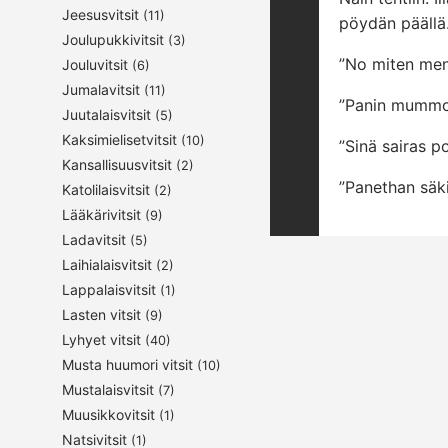
Jeesusvitsit
(11)
pöydän päällä
Joulupukkivitsit
(3)
”No miten meni
Jouluvitsit
(6)
Jumalavitsit
(11)
”Panin mummoa
Juutalaisvitsit
(5)
Kaksimielisetvitsit
(10)
”Sinä sairas p
Kansallisuusvitsit
(2)
”Panethan säki
Katolilaisvitsit
(2)
Lääkärivitsit
(9)
Ladavitsit
(5)
Laihialaisvitsit
(2)
Lappalaisvitsit
(1)
Lasten vitsit
(9)
Lyhyet vitsit
(40)
Musta huumori vitsit
(10)
Mustalaisvitsit
(7)
Muusikkovitsit
(1)
Natsivitsit
(1)