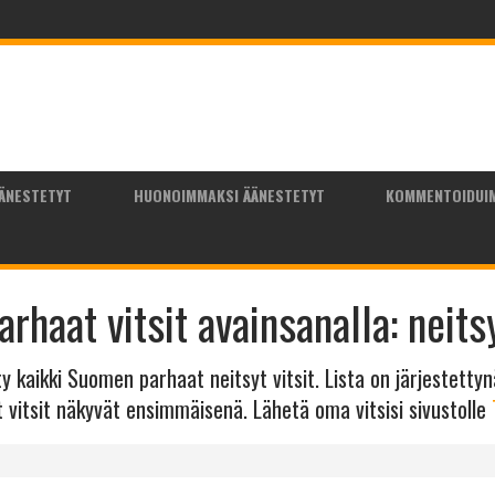
ÄNESTETYT
HUONOIMMAKSI ÄÄNESTETYT
KOMMENTOIDUI
arhaat vitsit avainsanalla: neits
tty kaikki Suomen parhaat neitsyt vitsit. Lista on järjestetty
t vitsit näkyvät ensimmäisenä. Lähetä oma vitsisi sivustolle