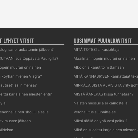
 LYHYET VITSIT
UUSIMMAT PUUJALKAVITSIT
logi sano ruokatunnin jälkeen?
MITÄ TOTESI sirkusjohtaja
UTAAN isoa töppäystä Pauligilla?
Maailman nopein muurari on nainen
opein muurari on nainen
Alko on alkanut toimittamaan
n köyhän miehen Viagra?
MITÄ KANNABIKSEN kannattajat tek
autiset” sai nimensä?
MINKÄLAISISTA ALAISISTA yritysjoht
sittu karjalainen miestenlehti?
MISTÄ ÄÄNEKÄS kissa tunnetaan?
yjä
Naisten messuilla ei kainostella.
nennellä peruskoululaisella
Verohallitus suunnittelee
utkimusten jälkeen
Miksi täällä on yhä vesi poikki?
lideista
Mikä on suosittu karjalainen miestenl