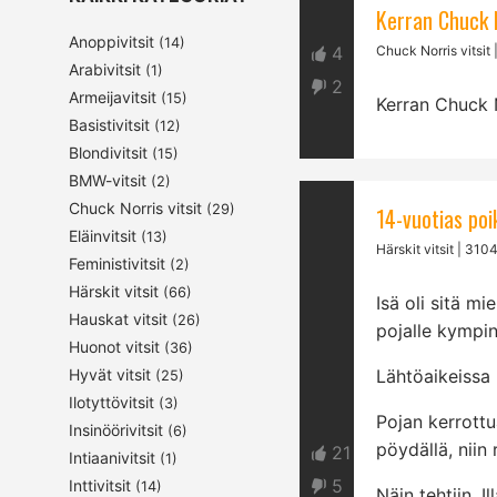
Kerran Chuck No
Anoppivitsit
(14)
Chuck Norris vitsit
4
Arabivitsit
(1)
2
Armeijavitsit
(15)
Kerran Chuck N
Basistivitsit
(12)
Blondivitsit
(15)
BMW-vitsit
(2)
Chuck Norris vitsit
(29)
14-vuotias poi
Eläinvitsit
(13)
Härskit vitsit
| 3104
Feministivitsit
(2)
Härskit vitsit
(66)
Isä oli sitä mi
Hauskat vitsit
(26)
pojalle kympin
Huonot vitsit
(36)
Hyvät vitsit
Lähtöaikeissa
(25)
Ilotyttövitsit
(3)
Pojan kerrottu
Insinöörivitsit
(6)
pöydällä, niin
21
Intiaanivitsit
(1)
5
Inttivitsit
(14)
Näin tehtiin. I