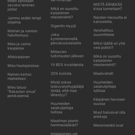
miten sanotaan
MISTÄ ÄÄNEKÄS
savoksi lammas
Mikä on suosittu
kissa tunnetaan?
juhlat
karjalainen
miestenlehti?
Naisten messuilla ei
Jammu sedän lempi
kainostella.
ohjelma
Gigantin myyjä
Verohallitus
Miehen ja vaimon
Joka
suunnittelee
haluttomuus
kymmenennellä
peruskoululaisella
Miksi täällä on yhä
Mies ja vaimo
vesi poikki?
kaupassa
Mittavien
tutkimusten jälkeen
Mikä on suosittu
Afrikkalainen
karjalainen
Yli 80% invalideista
miestenlehti?
Mies hautajaisissa:
35% koirista
Maalivahdit
Nainen kertoo
miehelleen
Mistä sokea
Huumeiden
laskuvarjohyppääjä
salakuljettaja
Mies tatuoi
tietää, että maa
tullissa
”Rakastan sinua”
lähestyy?
penikseensä
Kärpänen hevosen
Huumeiden
suussa
salakuljettaja
tullissa
Muut halusivat olla
ankkoja
Maailman pienin
hammaslääkäri?
Merenneidot ovat
Intialaismies vei