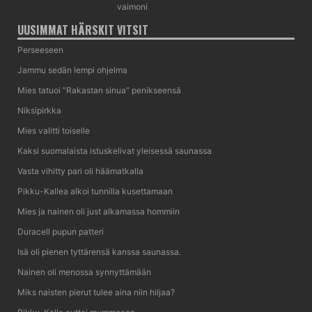
vaimoni
UUSIMMAT HÄRSKIT VITSIT
Perseeseen
Jammu sedän lempi ohjelma
Mies tatuoi ”Rakastan sinua” penikseensä
Niksipirkka
Mies valitti toiselle
Kaksi suomalaista istuskelivat yleisessä saunassa
Vasta vihitty pari oli häämatkalla
Pikku-Kallea alkoi tunnilla kusettamaan
Mies ja nainen oli just alkamassa hommiin
Duracell pupun patteri
Isä oli pienen tyttärensä kanssa saunassa.
Nainen oli menossa synnyttämään
Miks naisten pierut tulee aina niin hiljaa?