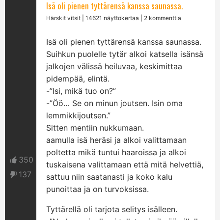
Isä oli pienen tyttärensä kanssa saunassa.
Härskit vitsit
| 14621 näyttökertaa | 2 kommenttia
Isä oli pienen tyttärensä kanssa saunassa.
Suihkun puolelle tytär alkoi katsella isänsä
jalkojen välissä heiluvaa, keskimittaa
pidempää, elintä.
-”Isi, mikä tuo on?”
-”Öö… Se on minun joutsen. Isin oma
lemmikkijoutsen.”
Sitten mentiin nukkumaan.
aamulla isä heräsi ja alkoi valittamaan
poltetta mikä tuntui haaroissa ja alkoi
350
tuskaisena valittamaan että mitä helvettiä,
137
sattuu niin saatanasti ja koko kalu
punoittaa ja on turvoksissa.
Tyttärellä oli tarjota selitys isälleen.