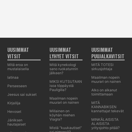
UUSIMMAT
UUSIMMAT
UUSIMMAT
VITSIT
LYHYET VITSIT
PUUJALKAVITSIT
Mitä eroa on
Mitä kynekologi
MITÄ TOTESI
mustalaisella
sano ruokatunnin
sirkusjohtaja
jälkeen?
latinaa
Maailman nopein
MIKSI KUTSUTAAN
muurari on nainen
isoa töppäystä
Perseeseen
Pauligilla?
Alko on alkanut
toimittamaan
Jeesus sai sukset
Maailman nopein
muurari on nainen
MITÄ
Kirjailija
KANNABIKSEN
Millainen on
kannattajat tekevät
Hevoset
köyhän miehen
Viagra?
MINKÄLAISISTA
Jäniksen
ALAISISTA
hautajaiset
Mistä ”kuukautiset”
yritysjohto pitää?
sai nimensä?