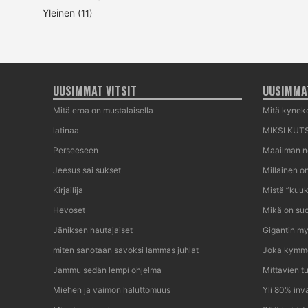
Yleinen
(11)
UUSIMMAT VITSIT
UUSIMMAT
Mitä eroa on mustalaisella
Mitä kyneko
latinaa
MIKSI KUTS
Perseeseen
Maailman n
Jeesus sai sukset
Millainen o
Kirjailija
Mistä ”kuuk
Hevoset
Mikä on suo
Jäniksen hautajaiset
Gigantin my
miten sanotaan savoksi lammas juhlat
Joka kymme
Jammu sedän lempi ohjelma
Mittavien t
Miehen ja vaimon haluttomuus
Yli 80% inva