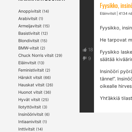
Fyysikko, insinö
Anoppivitsit
(14)
Eläinvitsit
| 4134 nä
Arabivitsit
(1)
Armeijavitsit
(15)
Fyysikko, insin
Basistivitsit
(12)
He tarpovat me
Blondivitsit
(15)
BMW-vitsit
(2)
18
Fyysikko lask
Chuck Norris vitsit
(29)
9
säätää kivääri
Eläinvitsit
(13)
Feministivitsit
(2)
Insinööri pyör
Härskit vitsit
(66)
tänne!”. Insin
Hauskat vitsit
(26)
oikealle hirves
Huonot vitsit
(36)
Yht’äkkiä tila
Hyvät vitsit
(25)
Ilotyttövitsit
(3)
Insinöörivitsit
(6)
Intiaanivitsit
(1)
Inttivitsit
(14)