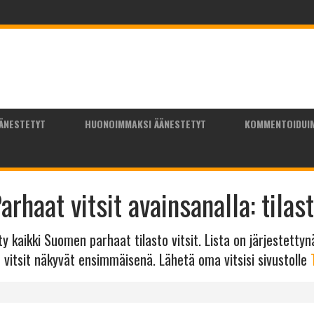
ÄNESTETYT
HUONOIMMAKSI ÄÄNESTETYT
KOMMENTOIDUI
arhaat vitsit avainsanalla: tilas
tty kaikki Suomen parhaat tilasto vitsit. Lista on järjestetty
o vitsit näkyvät ensimmäisenä. Lähetä oma vitsisi sivustolle