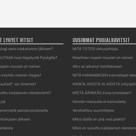
 LYHYET VITSIT
UUSIMMAT PUUJALKAVITSIT
logi sano ruokatunnin jälkeen?
MITÄ TOTESI sirkusjohtaja
UTAAN isoa töppäystä Pauligilla?
Maailman nopein muurari on nainen
opein muurari on nainen
Alko on alkanut toimittamaan
n köyhän miehen Viagra?
MITÄ KANNABIKSEN kannattajat tek
autiset” sai nimensä?
MINKÄLAISISTA ALAISISTA yritysjoht
sittu karjalainen miestenlehti?
MISTÄ ÄÄNEKÄS kissa tunnetaan?
yjä
Naisten messuilla ei kainostella.
nennellä peruskoululaisella
Verohallitus suunnittelee
utkimusten jälkeen
Miksi täällä on yhä vesi poikki?
lideista
Mikä on suosittu karjalainen miestenl