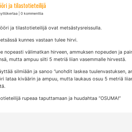
öri ja tilastotieteilijä
yttökertaa | 0 kommenttia
ööri ja tilastotieteilijä ovat metsästysreissulla.
tsässä kunnes vastaan tulee hirvi.
ee nopeasti välimatkan hirveen, ammuksen nopeuden ja pai
nsä, mutta ampuu silti 5 metriä liian vasemmalle hirvestä.
äyttää silmiään ja sanoo ”unohdit laskea tuulenvastuksen, a
ööri lataa kiväärin ja ampuu, mutta laukaus osuu 5 metriä liia
tä.
stotieteilijä rupeaa taputtamaan ja huudahtaa ”OSUMA!”