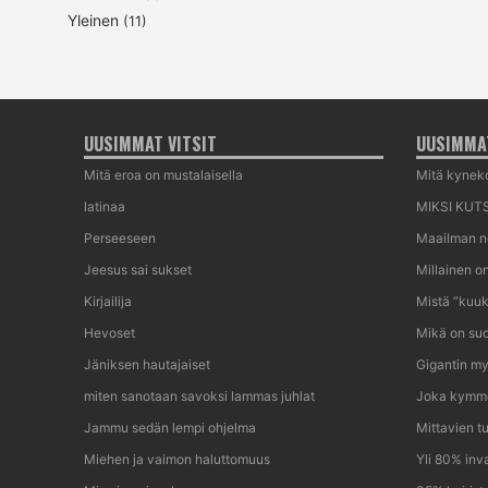
Yleinen
(11)
UUSIMMAT VITSIT
UUSIMMAT
Mitä eroa on mustalaisella
Mitä kyneko
latinaa
MIKSI KUTS
Perseeseen
Maailman n
Jeesus sai sukset
Millainen o
Kirjailija
Mistä ”kuuk
Hevoset
Mikä on suo
Jäniksen hautajaiset
Gigantin my
miten sanotaan savoksi lammas juhlat
Joka kymme
Jammu sedän lempi ohjelma
Mittavien t
Miehen ja vaimon haluttomuus
Yli 80% inva