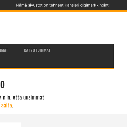
Nämä sivustot on tehneet
Kansleri digimarkkinointi
MMAT
KATSOTUIMMAT
to
nä niin, että uusimmat
Täältä
.