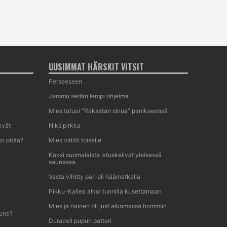
UUSIMMAT HÄRSKIT VITSIT
Perseeseen
Jammu sedän lempi ohjelma
Mies tatuoi ”Rakastan sinua” penikseensä
evät
Niksipirkka
o pitää?
Mies valitti toiselle
Kaksi suomalaista istuskelivat yleisessä
saunassa
Vasta vihitty pari oli häämatkalla
Pikku-Kallea alkoi tunnilla kusettamaan
Mies ja nainen oli just alkamassa hommiin
ehti?
Duracell pupun patteri