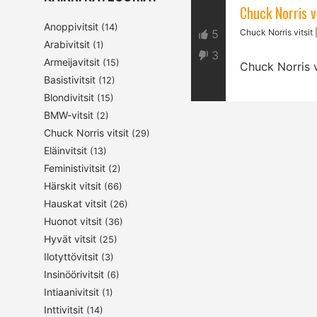
Chuck Norris vo
Anoppivitsit
(14)
Chuck Norris vitsit
5
Arabivitsit
(1)
3
Armeijavitsit
(15)
Chuck Norris v
Basistivitsit
(12)
Blondivitsit
(15)
BMW-vitsit
(2)
Chuck Norris vitsit
(29)
Eläinvitsit
(13)
Feministivitsit
(2)
Härskit vitsit
(66)
Hauskat vitsit
(26)
Huonot vitsit
(36)
Hyvät vitsit
(25)
Ilotyttövitsit
(3)
Insinöörivitsit
(6)
Intiaanivitsit
(1)
Inttivitsit
(14)