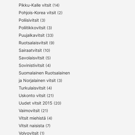
Pikku-Kalle vitsit
(14)
Pohjois-Korea vitsit
(2)
Poliisivitsit
(3)
Poliitikkovitsit
(3)
Puujalkavitsit
(33)
Ruotsalaisvitsit
(9)
Sairaatvitsit
(10)
Savolaisvitsit
(5)
Sovinistivitsit
(4)
Suomalainen Ruotsalainen
ja Norjalainen vitsit
(3)
Turkulaisvitsit
(4)
Uskonto vitsit
(21)
Uudet vitsit 2015
(20)
Vaimovitsit
(21)
Vitsit miehistä
(4)
Vitsit naisista
(7)
Volvovitsit
(1)