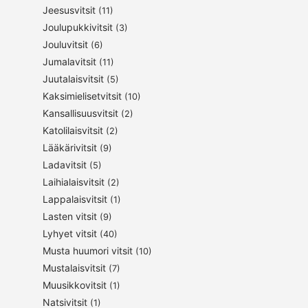
Jeesusvitsit
(11)
Joulupukkivitsit
(3)
Jouluvitsit
(6)
Jumalavitsit
(11)
Juutalaisvitsit
(5)
Kaksimielisetvitsit
(10)
Kansallisuusvitsit
(2)
Katolilaisvitsit
(2)
Lääkärivitsit
(9)
Ladavitsit
(5)
Laihialaisvitsit
(2)
Lappalaisvitsit
(1)
Lasten vitsit
(9)
Lyhyet vitsit
(40)
Musta huumori vitsit
(10)
Mustalaisvitsit
(7)
Muusikkovitsit
(1)
Natsivitsit
(1)