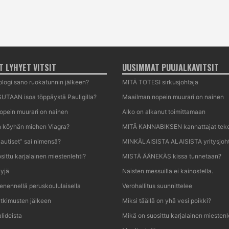
 LYHYET VITSIT
UUSIMMAT PUUJALKAVITSIT
logi sano ruokatunnin jälkeen?
MITÄ TOTESI sirkusjohtaja
UTAAN isoa töppäystä Pauligilla?
Maailman nopein muurari on nainen
opein muurari on nainen
Alko on alkanut toimittamaan
n köyhän miehen Viagra?
MITÄ KANNABIKSEN kannattajat tek
autiset” sai nimensä?
MINKÄLAISISTA ALAISISTA yritysjoht
sittu karjalainen miestenlehti?
MISTÄ ÄÄNEKÄS kissa tunnetaan?
yjä
Naisten messuilla ei kainostella.
nennellä peruskoululaisella
Verohallitus suunnittelee
utkimusten jälkeen
Miksi täällä on yhä vesi poikki?
lideista
Mikä on suosittu karjalainen miestenl