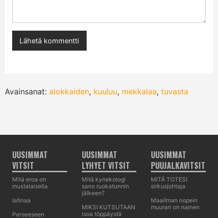
Avainsanat:
alokkaiden
,
kuuluu
,
mekkalaa
,
tuvasta
UUSIMMAT
UUSIMMAT
UUSIMMAT
VITSIT
LYHYET VITSIT
PUUJALKAVITSIT
Mitä eroa on
Mitä kynekologi
MITÄ TOTESI
mustalaisella
sano ruokatunnin
sirkusjohtaja
jälkeen?
latinaa
Maailman nopein
MIKSI KUTSUTAAN
muurari on nainen
isoa töppäystä
Perseeseen