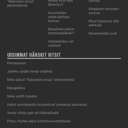
tietää, että maa
tullissa
”Rakastan sinua”
lähestyy?
penikseensä
Kärpänen hevosen
Huumeiden
suussa
salakuljettaja
tullissa
Muut halusivat olla
ankkoja
Maailman pienin
hammaslääkäri?
Merenneidot ovat
Intialaismies vei
vaimoni
UUSIMMAT HÄRSKIT VITSIT
Perseeseen
Jammu sedän lempi ohjelma
Mies tatuoi ”Rakastan sinua” penikseensä
Niksipirkka
Mies valitti toiselle
Kaksi suomalaista istuskelivat yleisessä saunassa
Vasta vihitty pari oli häämatkalla
Pikku-Kallea alkoi tunnilla kusettamaan