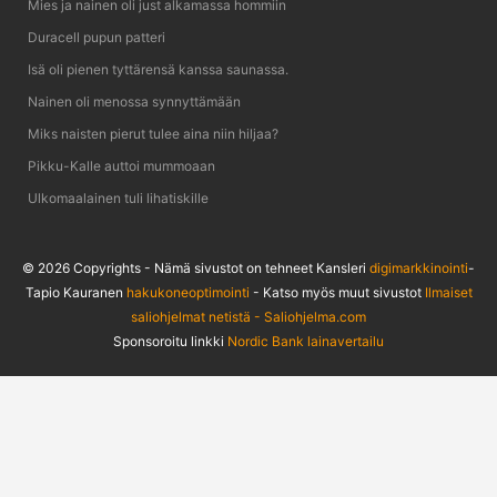
Mies ja nainen oli just alkamassa hommiin
Duracell pupun patteri
Isä oli pienen tyttärensä kanssa saunassa.
Nainen oli menossa synnyttämään
Miks naisten pierut tulee aina niin hiljaa?
Pikku-Kalle auttoi mummoaan
Ulkomaalainen tuli lihatiskille
© 2026 Copyrights - Nämä sivustot on tehneet Kansleri
digimarkkinointi
-
Tapio Kauranen
hakukoneoptimointi
- Katso myös muut sivustot
Ilmaiset
saliohjelmat netistä - Saliohjelma.com
Sponsoroitu linkki
Nordic Bank lainavertailu