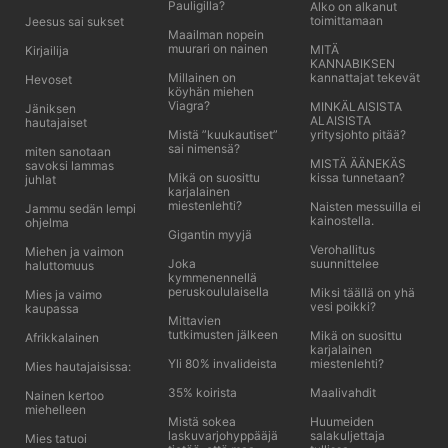
Pauligilla?
Alko on alkanut
toimittamaan
Jeesus sai sukset
Maailman nopein
muurari on nainen
MITÄ
Kirjailija
KANNABIKSEN
Millainen on
kannattajat tekevät
Hevoset
köyhän miehen
Viagra?
MINKÄLAISISTA
Jäniksen
ALAISISTA
hautajaiset
Mistä ”kuukautiset”
yritysjohto pitää?
sai nimensä?
miten sanotaan
MISTÄ ÄÄNEKÄS
savoksi lammas
Mikä on suosittu
kissa tunnetaan?
juhlat
karjalainen
miestenlehti?
Naisten messuilla ei
Jammu sedän lempi
kainostella.
ohjelma
Gigantin myyjä
Verohallitus
Miehen ja vaimon
Joka
suunnittelee
haluttomuus
kymmenennellä
peruskoululaisella
Miksi täällä on yhä
Mies ja vaimo
vesi poikki?
kaupassa
Mittavien
tutkimusten jälkeen
Mikä on suosittu
Afrikkalainen
karjalainen
Yli 80% invalideista
miestenlehti?
Mies hautajaisissa:
35% koirista
Maalivahdit
Nainen kertoo
miehelleen
Mistä sokea
Huumeiden
laskuvarjohyppääjä
salakuljettaja
Mies tatuoi