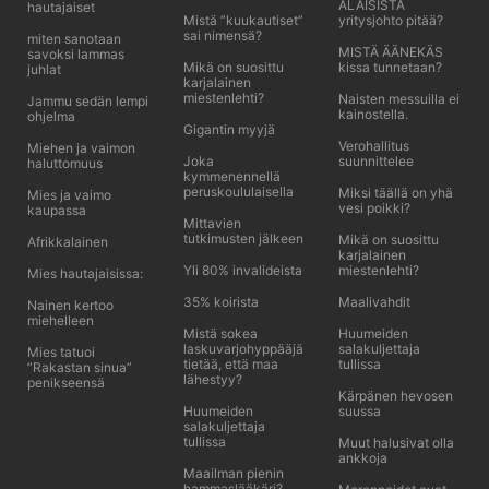
ALAISISTA
hautajaiset
Mistä ”kuukautiset”
yritysjohto pitää?
sai nimensä?
miten sanotaan
MISTÄ ÄÄNEKÄS
savoksi lammas
Mikä on suosittu
kissa tunnetaan?
juhlat
karjalainen
miestenlehti?
Naisten messuilla ei
Jammu sedän lempi
kainostella.
ohjelma
Gigantin myyjä
Verohallitus
Miehen ja vaimon
Joka
suunnittelee
haluttomuus
kymmenennellä
peruskoululaisella
Miksi täällä on yhä
Mies ja vaimo
vesi poikki?
kaupassa
Mittavien
tutkimusten jälkeen
Mikä on suosittu
Afrikkalainen
karjalainen
Yli 80% invalideista
miestenlehti?
Mies hautajaisissa:
35% koirista
Maalivahdit
Nainen kertoo
miehelleen
Mistä sokea
Huumeiden
laskuvarjohyppääjä
salakuljettaja
Mies tatuoi
tietää, että maa
tullissa
”Rakastan sinua”
lähestyy?
penikseensä
Kärpänen hevosen
Huumeiden
suussa
salakuljettaja
tullissa
Muut halusivat olla
ankkoja
Maailman pienin
hammaslääkäri?