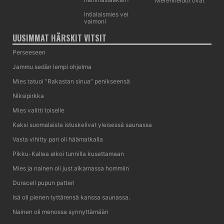
Merenneidot ovat
Intialaismies vei
vaimoni
UUSIMMAT HÄRSKIT VITSIT
Perseeseen
Jammu sedän lempi ohjelma
Mies tatuoi ”Rakastan sinua” penikseensä
Niksipirkka
Mies valitti toiselle
Kaksi suomalaista istuskelivat yleisessä saunassa
Vasta vihitty pari oli häämatkalla
Pikku-Kallea alkoi tunnilla kusettamaan
Mies ja nainen oli just alkamassa hommiin
Duracell pupun patteri
Isä oli pienen tyttärensä kanssa saunassa.
Nainen oli menossa synnyttämään