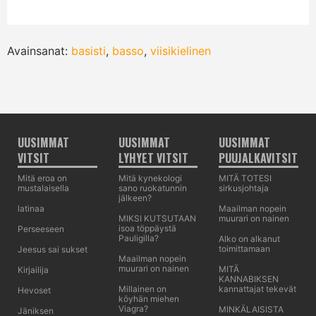
Avainsanat:
basisti
,
basso
,
viisikielinen
UUSIMMAT
UUSIMMAT
UUSIMMAT
VITSIT
LYHYET VITSIT
PUUJALKAVITSIT
Mitä eroa on
Mitä kynekologi
MITÄ TOTESI
mustalaisella
sano ruokatunnin
sirkusjohtaja
jälkeen?
latinaa
Maailman nopein
MIKSI KUTSUTAAN
muurari on nainen
isoa töppäystä
Perseeseen
Pauligilla?
Alko on alkanut
toimittamaan
Jeesus sai sukset
Maailman nopein
muurari on nainen
MITÄ
Kirjailija
KANNABIKSEN
Millainen on
kannattajat tekevät
Hevoset
köyhän miehen
Viagra?
MINKÄLAISISTA
Jäniksen