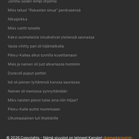
Jammu sedän lempi ohjelma
Mies tatuoi ”Rakastan sinua” penikseensä
Niksipirkka
Mies valitti toiselle
Kaksi suomalaista istuskelivat yleisessä saunassa
Vasta vihitty pari oli häämatkalla
Pikku-Kallea alkoi tunnilla kusettamaan
Mies ja nainen oli just alkamassa hommiin
Duracell pupun patteri
Isä oli pienen tyttärensä kanssa saunassa.
Nainen oli menossa synnyttämään
Miks naisten pierut tulee aina niin hiljaa?
Pikku-Kalle auttoi mummoaan
Ulkomaalainen tuli lihatiskille
© 2026 Copyrights - Nämä sivustot on tehneet Kansleri
digimarkkinointi
-