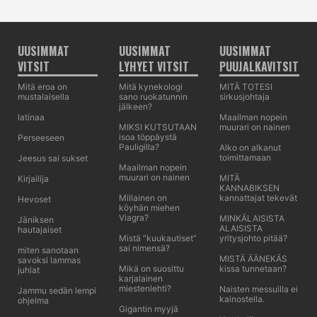
UUSIMMAT
UUSIMMAT
UUSIMMAT
VITSIT
LYHYET VITSIT
PUUJALKAVITSIT
Mitä eroa on
Mitä kynekologi
MITÄ TOTESI
mustalaisella
sano ruokatunnin
sirkusjohtaja
jälkeen?
latinaa
Maailman nopein
MIKSI KUTSUTAAN
muurari on nainen
isoa töppäystä
Perseeseen
Pauligilla?
Alko on alkanut
toimittamaan
Jeesus sai sukset
Maailman nopein
muurari on nainen
MITÄ
Kirjailija
KANNABIKSEN
Millainen on
kannattajat tekevät
Hevoset
köyhän miehen
Viagra?
MINKÄLAISISTA
Jäniksen
ALAISISTA
hautajaiset
Mistä ”kuukautiset”
yritysjohto pitää?
sai nimensä?
miten sanotaan
MISTÄ ÄÄNEKÄS
savoksi lammas
Mikä on suosittu
kissa tunnetaan?
juhlat
karjalainen
miestenlehti?
Naisten messuilla ei
Jammu sedän lempi
kainostella.
ohjelma
Gigantin myyjä