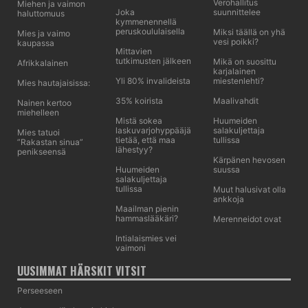
Verohallitus
Miehen ja vaimon
Joka
suunnittelee
haluttomuus
kymmenennellä
peruskoululaisella
Miksi täällä on yhä
Mies ja vaimo
vesi poikki?
kaupassa
Mittavien
tutkimusten jälkeen
Mikä on suosittu
Afrikkalainen
karjalainen
Yli 80% invalideista
miestenlehti?
Mies hautajaisissa:
35% koirista
Maalivahdit
Nainen kertoo
miehelleen
Mistä sokea
Huumeiden
laskuvarjohyppääjä
salakuljettaja
Mies tatuoi
tietää, että maa
tullissa
”Rakastan sinua”
lähestyy?
penikseensä
Kärpänen hevosen
Huumeiden
suussa
salakuljettaja
tullissa
Muut halusivat olla
ankkoja
Maailman pienin
hammaslääkäri?
Merenneidot ovat
Intialaismies vei
vaimoni
UUSIMMAT HÄRSKIT VITSIT
Perseeseen