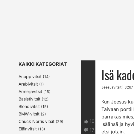
KAIKKI KATEGORIAT
Isä kad
Anoppivitsit
(14)
Arabivitsit
(1)
Jeesusvitsit
| 3267 
Armeijavitsit
(15)
Basistivitsit
(12)
Kun Jeesus kuo
Blondivitsit
(15)
Taivaan portil
BMW-vitsit
(2)
parrakas mies,
10
Chuck Norris vitsit
(29)
isäänsä ja hyv
Eläinvitsit
(13)
17
etsi jotain.