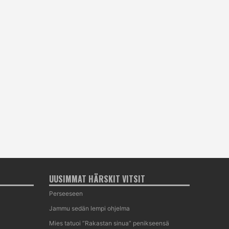
UUSIMMAT HÄRSKIT VITSIT
Perseeseen
Jammu sedän lempi ohjelma
Mies tatuoi ”Rakastan sinua” penikseensä