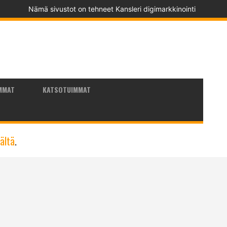
Nämä sivustot on tehneet
Kansleri digimarkkinointi
MMAT
KATSOTUIMMAT
ältä
.