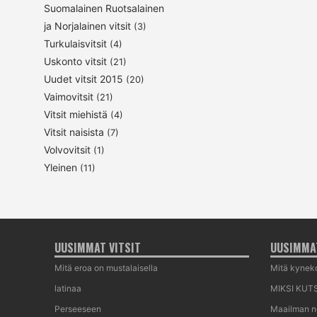
Suomalainen Ruotsalainen
ja Norjalainen vitsit
(3)
Turkulaisvitsit
(4)
Uskonto vitsit
(21)
Uudet vitsit 2015
(20)
Vaimovitsit
(21)
Vitsit miehistä
(4)
Vitsit naisista
(7)
Volvovitsit
(1)
Yleinen
(11)
UUSIMMAT VITSIT
UUSIMMAT
Mitä eroa on mustalaisella
Mitä kyneko
latinaa
MIKSI KUTS
Perseeseen
Maailman n