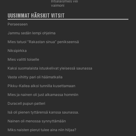
Intialaismies vei
vaimoni
UUSIMMAT HÄRSKIT VITSIT
Perseeseen
Jammu sedän lempi ohjelma
Mies tatuoi ”Rakastan sinua” penikseensä
Niksipirkka
Mies valitti toiselle
Kaksi suomalaista istuskelivat yleisessä saunassa
Vasta vihitty pari oli häämatkalla
Pikku-Kallea alkoi tunnilla kusettamaan
Mies ja nainen oli just alkamassa hommiin
Duracell pupun patteri
Isä oli pienen tyttärensä kanssa saunassa.
Nainen oli menossa synnyttämään
Miks naisten pierut tulee aina niin hiljaa?