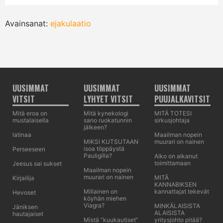
Avainsanat:
ejakulaatio
UUSIMMAT
UUSIMMAT
UUSIMMAT
VITSIT
LYHYET VITSIT
PUUJALKAVITSIT
Mitä eroa on
Mitä kynekologi
MITÄ TOTESI
mustalaisella
sano ruokatunnin
sirkusjohtaja
jälkeen?
latinaa
Maailman nopein
MIKSI KUTSUTAAN
muurari on nainen
isoa töppäystä
Perseeseen
Pauligilla?
Alko on alkanut
toimittamaan
Jeesus sai sukset
Maailman nopein
muurari on nainen
MITÄ
Kirjailija
KANNABIKSEN
Millainen on
kannattajat tekevät
Hevoset
köyhän miehen
Viagra?
MINKÄLAISISTA
Jäniksen
ALAISISTA
hautajaiset
Mistä ”kuukautiset”
yritysjohto pitää?