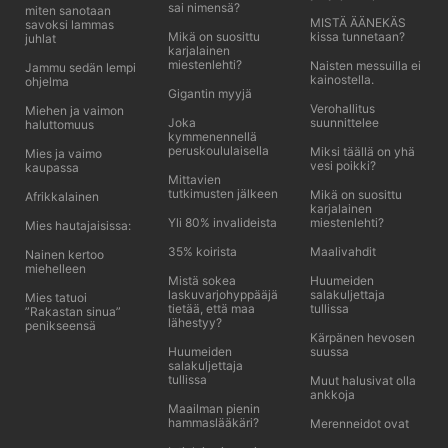
sai nimensä?
miten sanotaan
MISTÄ ÄÄNEKÄS
savoksi lammas
Mikä on suosittu
kissa tunnetaan?
juhlat
karjalainen
miestenlehti?
Naisten messuilla ei
Jammu sedän lempi
kainostella.
ohjelma
Gigantin myyjä
Verohallitus
Miehen ja vaimon
Joka
suunnittelee
haluttomuus
kymmenennellä
peruskoululaisella
Miksi täällä on yhä
Mies ja vaimo
vesi poikki?
kaupassa
Mittavien
tutkimusten jälkeen
Mikä on suosittu
Afrikkalainen
karjalainen
Yli 80% invalideista
miestenlehti?
Mies hautajaisissa:
35% koirista
Maalivahdit
Nainen kertoo
miehelleen
Mistä sokea
Huumeiden
laskuvarjohyppääjä
salakuljettaja
Mies tatuoi
tietää, että maa
tullissa
”Rakastan sinua”
lähestyy?
penikseensä
Kärpänen hevosen
Huumeiden
suussa
salakuljettaja
tullissa
Muut halusivat olla
ankkoja
Maailman pienin
hammaslääkäri?
Merenneidot ovat