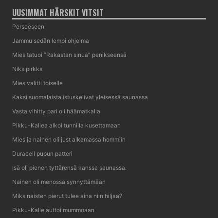
UUSIMMAT HÄRSKIT VITSIT
Perseeseen
Jammu sedän lempi ohjelma
Mies tatuoi ”Rakastan sinua” penikseensä
Niksipirkka
Mies valitti toiselle
Kaksi suomalaista istuskelivat yleisessä saunassa
Vasta vihitty pari oli häämatkalla
Pikku-Kallea alkoi tunnilla kusettamaan
Mies ja nainen oli just alkamassa hommiin
Duracell pupun patteri
Isä oli pienen tyttärensä kanssa saunassa.
Nainen oli menossa synnyttämään
Miks naisten pierut tulee aina niin hiljaa?
Pikku-Kalle auttoi mummoaan