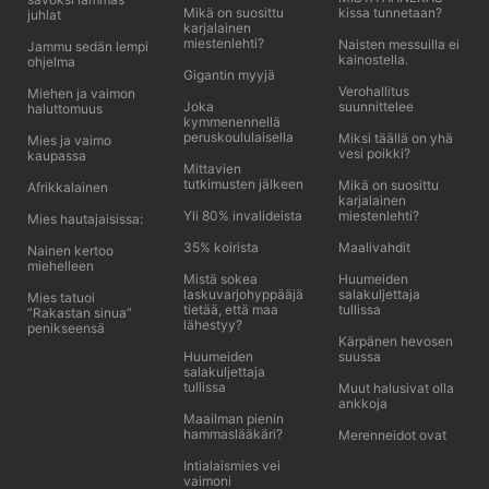
Mikä on suosittu
kissa tunnetaan?
juhlat
karjalainen
miestenlehti?
Naisten messuilla ei
Jammu sedän lempi
kainostella.
ohjelma
Gigantin myyjä
Verohallitus
Miehen ja vaimon
Joka
suunnittelee
haluttomuus
kymmenennellä
peruskoululaisella
Miksi täällä on yhä
Mies ja vaimo
vesi poikki?
kaupassa
Mittavien
tutkimusten jälkeen
Mikä on suosittu
Afrikkalainen
karjalainen
Yli 80% invalideista
miestenlehti?
Mies hautajaisissa:
35% koirista
Maalivahdit
Nainen kertoo
miehelleen
Mistä sokea
Huumeiden
laskuvarjohyppääjä
salakuljettaja
Mies tatuoi
tietää, että maa
tullissa
”Rakastan sinua”
lähestyy?
penikseensä
Kärpänen hevosen
Huumeiden
suussa
salakuljettaja
tullissa
Muut halusivat olla
ankkoja
Maailman pienin
hammaslääkäri?
Merenneidot ovat
Intialaismies vei
vaimoni