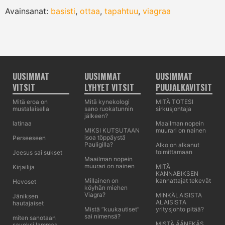
Avainsanat:
basisti
,
ottaa
,
tapahtuu
,
viagraa
UUSIMMAT
UUSIMMAT
UUSIMMAT
VITSIT
LYHYET VITSIT
PUUJALKAVITSIT
Mitä eroa on
Mitä kynekologi
MITÄ TOTESI
mustalaisella
sano ruokatunnin
sirkusjohtaja
jälkeen?
latinaa
Maailman nopein
MIKSI KUTSUTAAN
muurari on nainen
isoa töppäystä
Perseeseen
Pauligilla?
Alko on alkanut
toimittamaan
Jeesus sai sukset
Maailman nopein
muurari on nainen
MITÄ
Kirjailija
KANNABIKSEN
Millainen on
kannattajat tekevät
Hevoset
köyhän miehen
Viagra?
MINKÄLAISISTA
Jäniksen
ALAISISTA
hautajaiset
Mistä ”kuukautiset”
yritysjohto pitää?
sai nimensä?
miten sanotaan
MISTÄ ÄÄNEKÄS
savoksi lammas