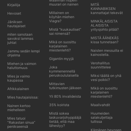
Maailman nopein
muurari on nainen
MITÄ
Kirjailija
KANNABIKSEN
Millainen on
kannattajat tekevät
Hevoset
köyhän miehen
Viagra?
MINKÄLAISISTA
Jäniksen
ALAISISTA
hautajaiset
Mistä ”kuukautiset”
yritysjohto pitää?
sai nimensä?
miten sanotaan
MISTÄ ÄÄNEKÄS
savoksi lammas
Mikä on suosittu
kissa tunnetaan?
juhlat
karjalainen
miestenlehti?
Naisten messuilla ei
Jammu sedän lempi
kainostella.
ohjelma
Gigantin myyjä
Verohallitus
Miehen ja vaimon
Joka
suunnittelee
haluttomuus
kymmenennellä
peruskoululaisella
Miksi täällä on yhä
Mies ja vaimo
vesi poikki?
kaupassa
Mittavien
tutkimusten jälkeen
Mikä on suosittu
Afrikkalainen
karjalainen
Yli 80% invalideista
miestenlehti?
Mies hautajaisissa:
35% koirista
Maalivahdit
Nainen kertoo
miehelleen
Mistä sokea
Huumeiden
laskuvarjohyppääjä
salakuljettaja
Mies tatuoi
tietää, että maa
tullissa
”Rakastan sinua”
lähestyy?
penikseensä
Kärpänen hevosen