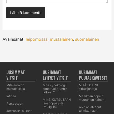
Avainsanat:
leipomossa
,
mustalainen
,
suomalainen
UUSIMMAT
UUSIMMAT
UUSIMMAT
VITSIT
LYHYET VITSIT
PUUJALKAVITSIT
Mitä eroa on
Mitä kynekologi
MITÄ TOTESI
mustalaisella
sano ruokatunnin
sirkusjohtaja
jälkeen?
latinaa
Maailman nopein
MIKSI KUTSUTAAN
muurari on nainen
isoa töppäystä
Perseeseen
Pauligilla?
Alko on alkanut
toimittamaan
Jeesus sai sukset