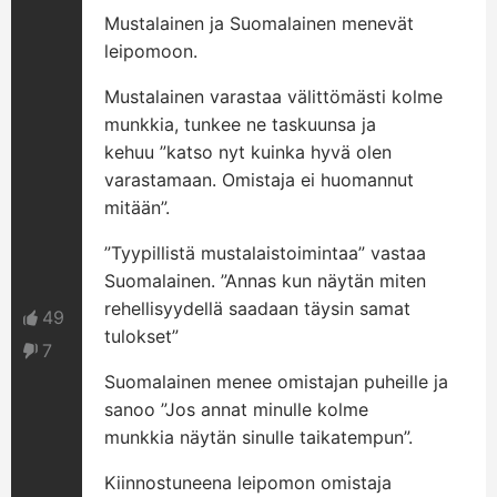
Mustalainen ja Suomalainen menevät
leipomoon.
Mustalainen varastaa välittömästi kolme
munkkia, tunkee ne taskuunsa ja
kehuu ”katso nyt kuinka hyvä olen
varastamaan. Omistaja ei huomannut
mitään”.
”Tyypillistä mustalaistoimintaa” vastaa
Suomalainen. ”Annas kun näytän miten
rehellisyydellä saadaan täysin samat
49
tulokset”
7
Suomalainen menee omistajan puheille ja
sanoo ”Jos annat minulle kolme
munkkia näytän sinulle taikatempun”.
Kiinnostuneena leipomon omistaja