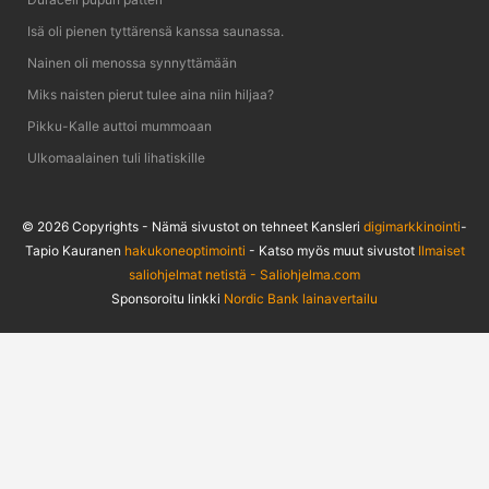
Isä oli pienen tyttärensä kanssa saunassa.
Nainen oli menossa synnyttämään
Miks naisten pierut tulee aina niin hiljaa?
Pikku-Kalle auttoi mummoaan
Ulkomaalainen tuli lihatiskille
© 2026 Copyrights - Nämä sivustot on tehneet Kansleri
digimarkkinointi
-
Tapio Kauranen
hakukoneoptimointi
- Katso myös muut sivustot
Ilmaiset
saliohjelmat netistä - Saliohjelma.com
Sponsoroitu linkki
Nordic Bank lainavertailu