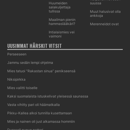
Huumeiden
suussa
salakuljettaja
tullissa
Muut halusivat olla
ankkoja
Maailman pienin
hammaslääkäri?
Merenneidot ovat
Intialaismies vei
vaimoni
UUSIMMAT HÄRSKIT VITSIT
Perseeseen
Jammu sedän lempi ohjelma
Mies tatuoi ”Rakastan sinua” penikseensä
Niksipirkka
Mies valitti toiselle
Kaksi suomalaista istuskelivat yleisessä saunassa
Vasta vihitty pari oli häämatkalla
Pikku-Kallea alkoi tunnilla kusettamaan
Mies ja nainen oli just alkamassa hommiin
Duracell pupun patteri