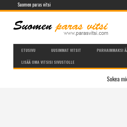
Suomen paras vitsi
ETUSIVU
UUSIMMAT VITSIT
PARHAIMMAKSI Ä
LISÄÄ OMA VITSISI SIVUSTOLLE
Sokea mie