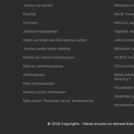
Jeesus sai sukset
Millainen o
Kirjailija
Mistä ”kuuk
Hevoset
Mikä on suo
Jäniksen hautajaiset
Gigantin my
miten sanotaan savoksi lammas juhlat
Joka kymme
Jammu sedän lempi ohjelma
Mittavien t
Miehen ja vaimon haluttomuus
Yli 80% inva
Mies ja vaimo kaupassa
35% koirist
Afrikkalainen
Mistä sokea
lähestyy?
Mies hautajaisissa:
Huumeiden s
Nainen kertoo miehelleen
Maailman p
Mies tatuoi ”Rakastan sinua” penikseensä
Intialaismie
© 2026 Copyrights - Nämä sivustot on tehneet Kans