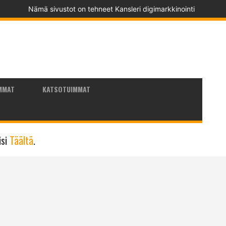
Nämä sivustot on tehneet
Kansleri digimarkkinointi
MMAT
KATSOTUIMMAT
isi
Täältä
.