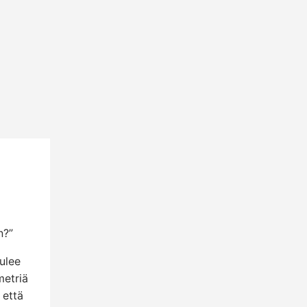
n?”
tulee
metriä
 että