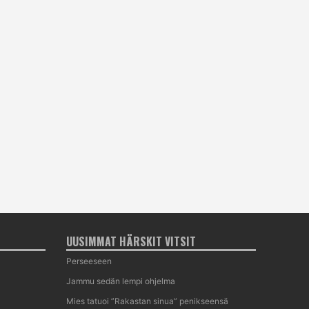
UUSIMMAT HÄRSKIT VITSIT
Perseeseen
Jammu sedän lempi ohjelma
Mies tatuoi ”Rakastan sinua” penikseensä