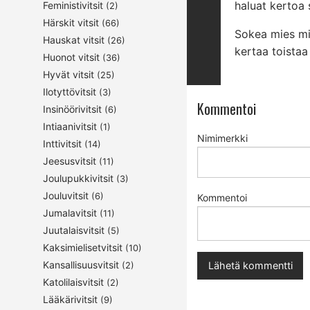
haluat kertoa s
Feministivitsit
(2)
Härskit vitsit
(66)
Sokea mies miet
Hauskat vitsit
(26)
kertaa toistaa
Huonot vitsit
(36)
Hyvät vitsit
(25)
Ilotyttövitsit
(3)
Kommentoi
Insinöörivitsit
(6)
Intiaanivitsit
(1)
Nimimerkki
Inttivitsit
(14)
Jeesusvitsit
(11)
Joulupukkivitsit
(3)
Jouluvitsit
(6)
Kommentoi
Jumalavitsit
(11)
Juutalaisvitsit
(5)
Kaksimielisetvitsit
(10)
Kansallisuusvitsit
(2)
Katolilaisvitsit
(2)
Lääkärivitsit
(9)