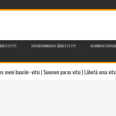
ÄNESTETYT
HUONOIMMAKSI ÄÄNESTETYT
KOMMENTOIDUI
s meni baariin -vitsi | Suomen paras vitsi | Lähetä oma vits