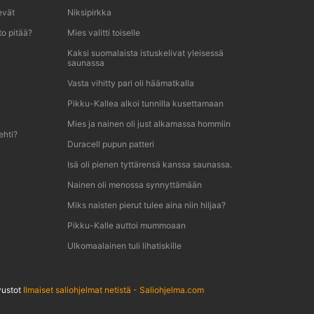
evät
Niksipirkka
o pitää?
Mies valitti toiselle
Kaksi suomalaista istuskelivat yleisessä
saunassa
Vasta vihitty pari oli häämatkalla
Pikku-Kallea alkoi tunnilla kusettamaan
Mies ja nainen oli just alkamassa hommiin
ehti?
Duracell pupun patteri
Isä oli pienen tyttärensä kanssa saunassa.
Nainen oli menossa synnyttämään
Miks naisten pierut tulee aina niin hiljaa?
Pikku-Kalle auttoi mummoaan
Ulkomaalainen tuli lihatiskille
vustot
Ilmaiset saliohjelmat netistä - Saliohjelma.com