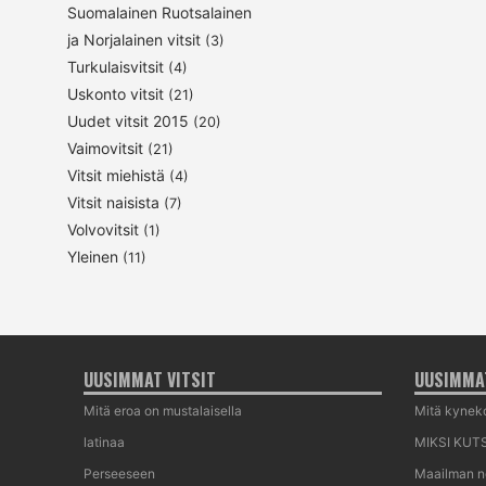
Suomalainen Ruotsalainen
ja Norjalainen vitsit
(3)
Turkulaisvitsit
(4)
Uskonto vitsit
(21)
Uudet vitsit 2015
(20)
Vaimovitsit
(21)
Vitsit miehistä
(4)
Vitsit naisista
(7)
Volvovitsit
(1)
Yleinen
(11)
UUSIMMAT VITSIT
UUSIMMAT
Mitä eroa on mustalaisella
Mitä kyneko
latinaa
MIKSI KUTS
Perseeseen
Maailman n