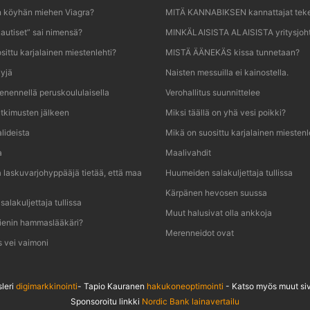
n köyhän miehen Viagra?
MITÄ KANNABIKSEN kannattajat tek
autiset” sai nimensä?
MINKÄLAISISTA ALAISISTA yritysjoht
sittu karjalainen miestenlehti?
MISTÄ ÄÄNEKÄS kissa tunnetaan?
yjä
Naisten messuilla ei kainostella.
nennellä peruskoululaisella
Verohallitus suunnittelee
utkimusten jälkeen
Miksi täällä on yhä vesi poikki?
lideista
Mikä on suosittu karjalainen miestenl
a
Maalivahdit
 laskuvarjohyppääjä tietää, että maa
Huumeiden salakuljettaja tullissa
Kärpänen hevosen suussa
alakuljettaja tullissa
Muut halusivat olla ankkoja
ienin hammaslääkäri?
Merenneidot ovat
s vei vaimoni
leri
digimarkkinointi
- Tapio Kauranen
hakukoneoptimointi
- Katso myös muut si
Sponsoroitu linkki
Nordic Bank lainavertailu