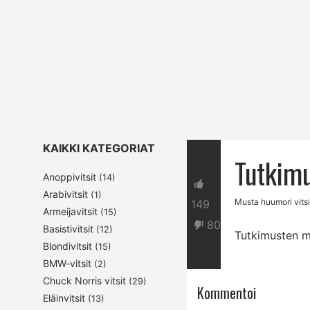
KAIKKI KATEGORIAT
Tutkim
Anoppivitsit
(14)
Arabivitsit
(1)
Musta huumori vitsi
149
Armeijavitsit
(15)
80
Basistivitsit
(12)
Tutkimusten mu
Blondivitsit
(15)
BMW-vitsit
(2)
Chuck Norris vitsit
(29)
Kommentoi
Eläinvitsit
(13)