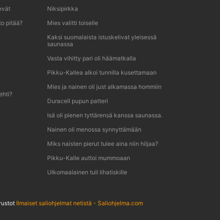
evät
Niksipirkka
o pitää?
Mies valitti toiselle
Kaksi suomalaista istuskelivat yleisessä
saunassa
Vasta vihitty pari oli häämatkalla
Pikku-Kallea alkoi tunnilla kusettamaan
Mies ja nainen oli just alkamassa hommiin
ehti?
Duracell pupun patteri
Isä oli pienen tyttärensä kanssa saunassa.
Nainen oli menossa synnyttämään
Miks naisten pierut tulee aina niin hiljaa?
Pikku-Kalle auttoi mummoaan
Ulkomaalainen tuli lihatiskille
vustot
Ilmaiset saliohjelmat netistä - Saliohjelma.com