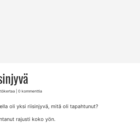
sinjyvä
tökertaa | 0 kommenttia
la oli yksi riisinjyvä, mitä oli tapahtunut?
ntanut rajusti koko yön.