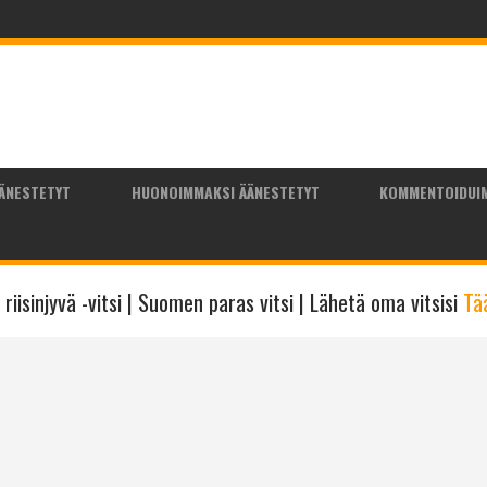
ÄNESTETYT
HUONOIMMAKSI ÄÄNESTETYT
KOMMENTOIDUI
 riisinjyvä -vitsi | Suomen paras vitsi | Lähetä oma vitsisi
Tä