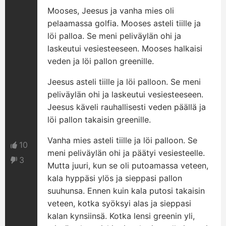
Mooses, Jeesus ja vanha mies oli
pelaamassa golfia. Mooses asteli tiille ja
löi palloa. Se meni peliväylän ohi ja
laskeutui vesiesteeseen. Mooses halkaisi
veden ja löi pallon greenille.
Jeesus asteli tiille ja löi palloon. Se meni
peliväylän ohi ja laskeutui vesiesteeseen.
Jeesus käveli rauhallisesti veden päällä ja
löi pallon takaisin greenille.
Vanha mies asteli tiille ja löi palloon. Se
10
meni peliväylän ohi ja päätyi vesiesteelle.
3
Mutta juuri, kun se oli putoamassa veteen,
kala hyppäsi ylös ja sieppasi pallon
suuhunsa. Ennen kuin kala putosi takaisin
veteen, kotka syöksyi alas ja sieppasi
kalan kynsiinsä. Kotka lensi greenin yli,