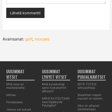
Avainsanat:
golf
,
mooses
UUSIMMAT
UUSIMMAT
UUSIMMAT
VITSIT
LYHYET VITSIT
PUUJALKAVITSIT
Mitä eroa on
Mitä kynekologi
MITÄ TOTESI
mustalaisella
sano ruokatunnin
sirkusjohtaja
jälkeen?
latinaa
Maailman nopein
MIKSI KUTSUTAAN
muurari on nainen
isoa töppäystä
Perseeseen
Pauligilla?
Alko on alkanut
toimittamaan
Jeesus sai sukset