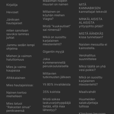
Maailman nopein
muurari on nainen
MITÄ
Kirjailija
KANNABIKSEN
Millainen on
kannattajat tekevät
Hevoset
köyhän miehen
Viagra?
MINKÄLAISISTA
Jäniksen
ALAISISTA
hautajaiset
Mistä ”kuukautiset”
yritysjohto pitää?
sai nimensä?
miten sanotaan
MISTÄ ÄÄNEKÄS
savoksi lammas
Mikä on suosittu
kissa tunnetaan?
juhlat
karjalainen
miestenlehti?
Naisten messuilla ei
Jammu sedän lempi
kainostella.
ohjelma
Gigantin myyjä
Verohallitus
Miehen ja vaimon
Joka
suunnittelee
haluttomuus
kymmenennellä
peruskoululaisella
Miksi täällä on yhä
Mies ja vaimo
vesi poikki?
kaupassa
Mittavien
tutkimusten jälkeen
Mikä on suosittu
Afrikkalainen
karjalainen
Yli 80% invalideista
miestenlehti?
Mies hautajaisissa:
35% koirista
Maalivahdit
Nainen kertoo
miehelleen
Mistä sokea
Huumeiden
laskuvarjohyppääjä
salakuljettaja
Mies tatuoi
tietää, että maa
tullissa
”Rakastan sinua”
lähestyy?
penikseensä
Kärpänen hevosen