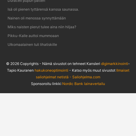
Duracell pupun patteri
Isä oli pienen tyttärensä kanssa saunassa.
Nainen oli menossa synnyttämään
Miks naisten pierut tulee aina niin hiljaa?
Pikku-Kalle auttoi mummoaan
Ulkomaalainen tuli lihatiskille
© 2026 Copyrights - Nämä sivustot on tehneet Kansleri
digimarkkinointi
-
Tapio Kauranen
hakukoneoptimointi
- Katso myös muut sivustot
Ilmaiset
saliohjelmat netistä - Saliohjelma.com
Sponsoroitu linkki
Nordic Bank lainavertailu