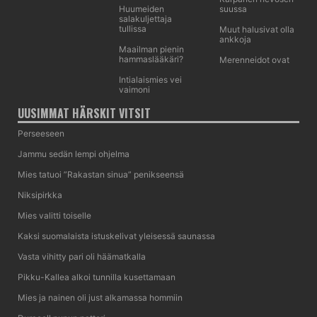
Huumeiden
suussa
salakuljettaja
tullissa
Muut halusivat olla
ankkoja
Maailman pienin
hammaslääkäri?
Merenneidot ovat
Intialaismies vei
vaimoni
UUSIMMAT HÄRSKIT VITSIT
Perseeseen
Jammu sedän lempi ohjelma
Mies tatuoi ”Rakastan sinua” penikseensä
Niksipirkka
Mies valitti toiselle
Kaksi suomalaista istuskelivat yleisessä saunassa
Vasta vihitty pari oli häämatkalla
Pikku-Kallea alkoi tunnilla kusettamaan
Mies ja nainen oli just alkamassa hommiin